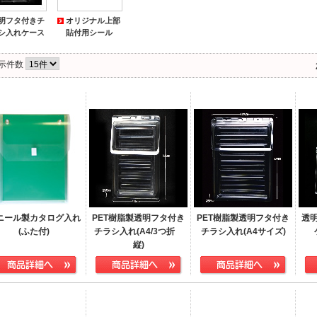
明フタ付きチ
オリジナル上部
シ入れケース
貼付用シール
示件数
ニール製カタログ入れ
PET樹脂製透明フタ付き
PET樹脂製透明フタ付き
透
(ふた付)
チラシ入れ(A4/3つ折
チラシ入れ(A4サイズ)
縦)