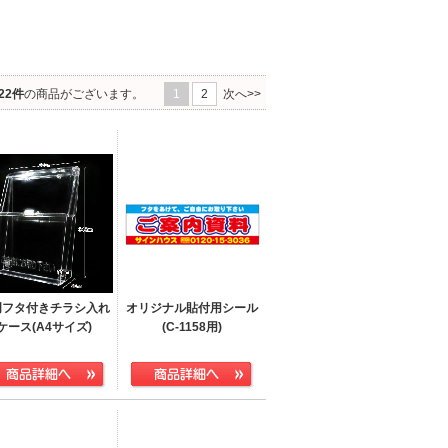
22件
の商品がございます。
1
2
次へ>>
明フタ付きチラシ入れ
オリジナル貼付用シール
ケース(A4サイズ)
(C-1158用)