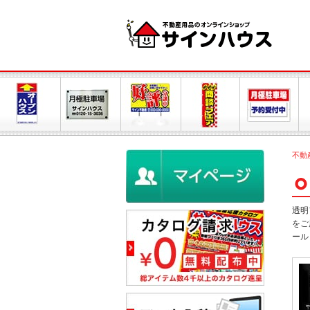
不動
透明
をご
ール