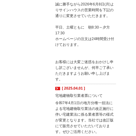
誠に勝手ながら2026年6月8日(月)よ
りサインハウスの営業時間を下記の
通りに変更させていただきます。
平日、土曜ともに 朝8:30～夕方
17:30
ホームページの注文は24時間受け付
けております。
お客様には大変ご迷惑をおかけし申
し訳ございませんが、何卒ご了承い
ただきますようお願い申し上げま
す。
[ 2025.04.01 ]
宅地建物取引業者票について
令和7年4月1日の地方分権一括法に
よる宅地建物取引業法の改正施行に
伴い宅建業法に係る業者票等の様式
が変更となります。当社では改訂版
にて販売させていただいておりま
す。ぜひご活用ください。