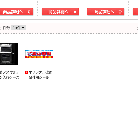
示件数
明フタ付きチ
オリジナル上部
シ入れケース
貼付用シール