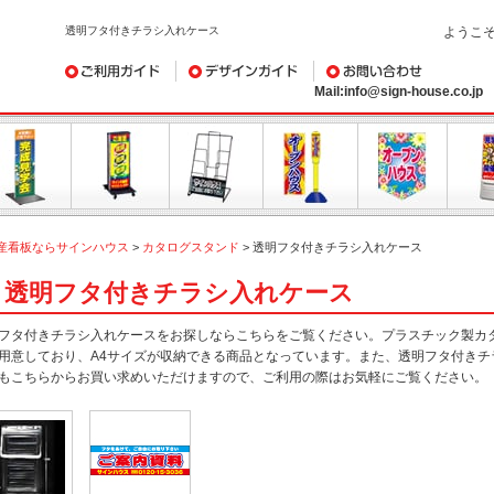
透明フタ付きチラシ入れケース
ようこ
ご利用ガイド
デザインガイド
お問い合わせ
Mail:info@sign-house.co.jp
産看板ならサインハウス
>
カタログスタンド
>
透明フタ付きチラシ入れケース
透明フタ付きチラシ入れケース
フタ付きチラシ入れケースをお探しならこちらをご覧ください。プラスチック製カタ
用意しており、A4サイズが収納できる商品となっています。また、透明フタ付き
もこちらからお買い求めいただけますので、ご利用の際はお気軽にご覧ください。