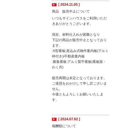
[ 2024.11.05 ]
商品 販売中止について
いつもサインハウスをご利用いただ
きありがとうございます。
現在、材料仕入れが困難となり
下記の商品が販売中止となっており
ます。
:A型看板;差込み式物件案内板(アルミ
枠付き)/不動産案内板
:募集看板:アルミ製平看板(看板面・
わく共)
販売再開は未定となっております。
ご迷惑をおかけして申し訳ございま
せん。
今後ともよろしくお願いいたしま
す。
[ 2024.07.02 ]
報酬額について