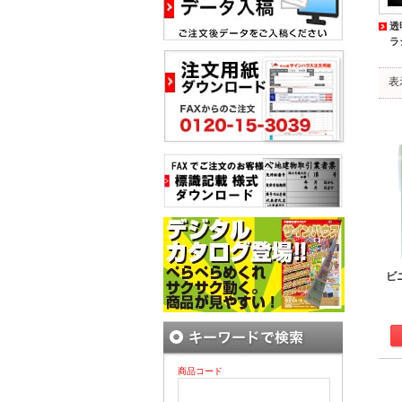
透
ラ
表
ビ
商品コード