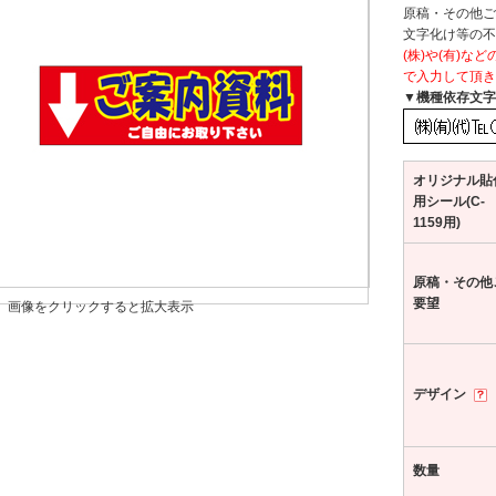
原稿・その他ご
文字化け等の不
(株)や(有)
で入力して頂き
▼機種依存文字
オリジナル貼
用シール(C-
1159用)
原稿・その他
要望
画像をクリックすると拡大表示
デザイン
数量