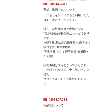
[ 2024.11.05 ]
商品 販売中止について
いつもサインハウスをご利用いただ
きありがとうございます。
現在、材料仕入れが困難となり
下記の商品が販売中止となっており
ます。
:A型看板;差込み式物件案内板(アルミ
枠付き)/不動産案内板
:募集看板:アルミ製平看板(看板面・
わく共)
販売再開は未定となっております。
ご迷惑をおかけして申し訳ございま
せん。
今後ともよろしくお願いいたしま
す。
[ 2024.07.02 ]
報酬額について