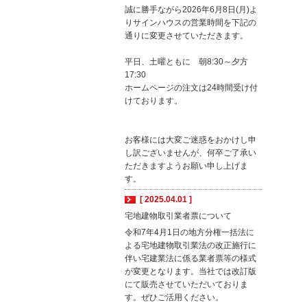
誠に勝手ながら2026年6月8日(月)よ
りサインハウスの営業時間を下記の
通りに変更させていただきます。
平日、土曜ともに 朝8:30～夕方
17:30
ホームページの注文は24時間受け付
けております。
お客様には大変ご迷惑をおかけし申
し訳ございませんが、何卒ご了承い
ただきますようお願い申し上げま
す。
[ 2025.04.01 ]
宅地建物取引業者票について
令和7年4月1日の地方分権一括法に
よる宅地建物取引業法の改正施行に
伴い宅建業法に係る業者票等の様式
が変更となります。当社では改訂版
にて販売させていただいておりま
す。ぜひご活用ください。