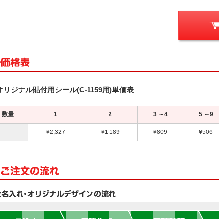
オリジナル貼付用シール(C-1159用)単価表
数量
1
2
3 ～4
5 ～9
¥2,327
¥1,189
¥809
¥506