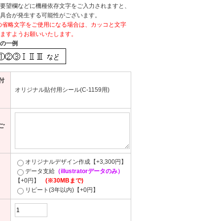
要望欄などに機種依存文字をご入力されますと、
具合が発生する可能性がございます。
などの省略文字をご使用になる場合は、カッコと文字
ますようお願いいたします。
の一例
付
オリジナル貼付用シール(C-1159用)
ご
オリジナルデザイン作成【+3,300円】
データ支給
（illustratorデータのみ）
【+0円】
(※30MBまで)
リピート(3年以内)【+0円】