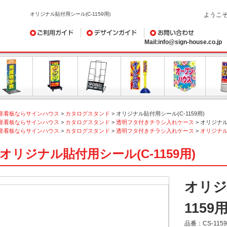
オリジナル貼付用シール(C-1159用)
ようこ
ご利用ガイド
デザインガイド
お問い合わせ
Mail:info@sign-house.co.jp
産看板ならサインハウス
>
カタログスタンド
>
オリジナル貼付用シール(C-1159用)
産看板ならサインハウス
>
カタログスタンド
>
透明フタ付きチラシ入れケース
>
オリジナル貼
産看板ならサインハウス
>
カタログスタンド
>
透明フタ付きチラシ入れケース
>
オリジナ
オリジナル貼付用シール(C-1159用)
オリジ
1159用
品番：
CS-1159