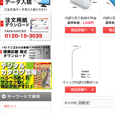
のぼり立て台(白17Kg)
のぼり立て
基準単価：
1,549
円
基準単
ウィングのぼり2用ポール
表示件数
商品コード