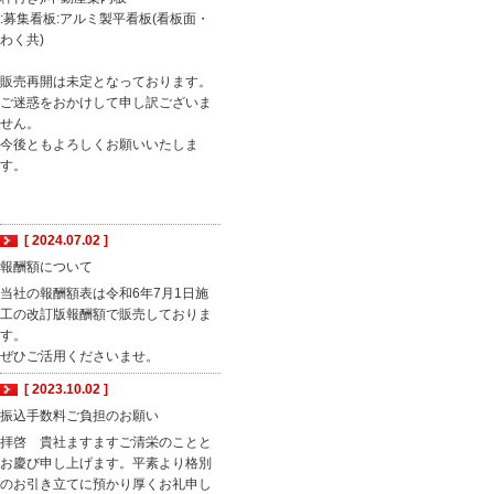
:募集看板:アルミ製平看板(看板面・
わく共)
販売再開は未定となっております。
ご迷惑をおかけして申し訳ございま
せん。
今後ともよろしくお願いいたしま
す。
[ 2024.07.02 ]
報酬額について
当社の報酬額表は令和6年7月1日施
工の改訂版報酬額で販売しておりま
す。
ぜひご活用くださいませ。
[ 2023.10.02 ]
振込手数料ご負担のお願い
拝啓 貴社ますますご清栄のことと
お慶び申し上げます。平素より格別
のお引き立てに預かり厚くお礼申し