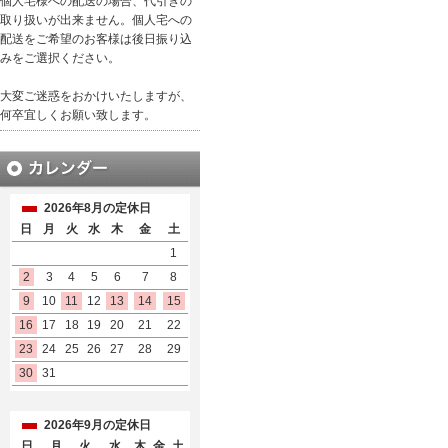
個人宅様への配送の場合、代引きの
取り扱いが出来ません。個人宅への
配送をご希望のお客様は後日振り込
みをご選択ください。
大変ご迷惑をおかけいたしますが、
何卒宜しくお願い致します。
2026年8月の定休日
日
月
火
水
木
金
土
1
2
3
4
5
6
7
8
9
10
11
12
13
14
15
16
17
18
19
20
21
22
23
24
25
26
27
28
29
30
31
2026年9月の定休日
日
月
火
水
木
金
土