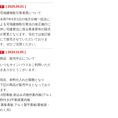
[ 2025.04.01 ]
宅地建物取引業者票について
令和7年4月1日の地方分権一括法に
よる宅地建物取引業法の改正施行に
伴い宅建業法に係る業者票等の様式
が変更となります。当社では改訂版
にて販売させていただいておりま
す。ぜひご活用ください。
[ 2024.11.05 ]
商品 販売中止について
いつもサインハウスをご利用いただ
きありがとうございます。
現在、材料仕入れが困難となり
下記の商品が販売中止となっており
ます。
:A型看板;差込み式物件案内板(アルミ
枠付き)/不動産案内板
:募集看板:アルミ製平看板(看板面・
わく共)