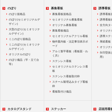
のぼり
募集看板
誘導看板
のぼり規格品
募集看板規格品
誘導看板
のぼり(セミオリジナルデ
セミオリジナル募集看板
誘導看板
ザイン)
オリジナル募集看板
全方向タ
大型のぼり(セミオリジナ
募集看板備品
オリジナ
ルデザイン)
セミオリジナルアクリル看板
誘導ステ
ミニのぼり規格品
物件案内板・法定事項表示ボ
厚紙看板
ミニのぼり(セミオリジナ
ード
オリジナ
ルデザイン)
アルミ製平看板（看板面・わ
矢印型抜
オリジナルのぼり
く共）
用）
のぼり備品（竿・立て台
ステンレス看板
等）
セミオリジナルステンレス看
板
ステンレス看板取付枠
スチール製埋込みタイプ看板
枠
看板取付け備品
カタログスタンド
ステッカー
店頭用看