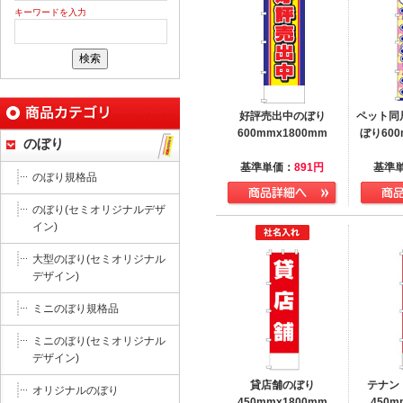
キーワードを入力
好評売出中のぼり
ペット同
600mmx1800mm
ぼり600
のぼり
基準単価：
891
円
基準
のぼり規格品
のぼり(セミオリジナルデザ
イン)
大型のぼり(セミオリジナル
デザイン)
ミニのぼり規格品
ミニのぼり(セミオリジナル
デザイン)
貸店舗のぼり
テナン
オリジナルのぼり
450mmx1800mm
450m