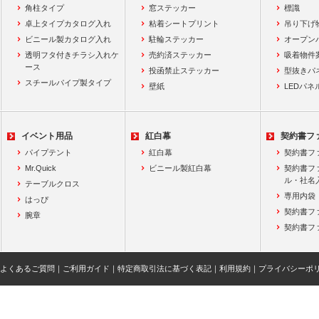
角柱タイプ
窓ステッカー
標識
卓上タイプカタログ入れ
粘着シートプリント
吊り下げ
ビニール製カタログ入れ
駐輪ステッカー
オープン
透明フタ付きチラシ入れケ
売約済ステッカー
吸着物件
ース
投函禁止ステッカー
型抜きパ
スチールパイプ製タイプ
壁紙
LEDパネ
イベント用品
紅白幕
契約書フ
パイプテント
紅白幕
契約書フ
Mr.Quick
ビニール製紅白幕
契約書フ
ル・社名
テーブルクロス
専用内袋
はっぴ
契約書フ
腕章
契約書フ
よくあるご質問
｜
ご利用ガイド
｜
特定商取引法に基づく表記
｜
利用規約
｜
プライバシーポ