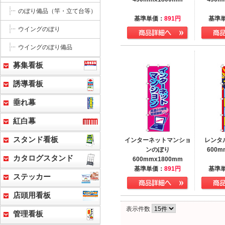
のぼり備品（竿・立て台等）
基準単価：
891
円
基準
ウイングのぼり
ウイングのぼり備品
募集看板
誘導看板
垂れ幕
紅白幕
スタンド看板
インターネットマンショ
レンタ
ンのぼり
600m
カタログスタンド
600mmx1800mm
基準単価：
891
円
基準
ステッカー
店頭用看板
表示件数
管理看板