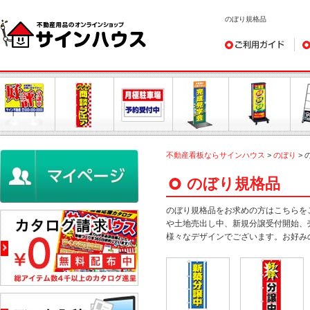
のぼり規格品
ご利用ガイド
デ
不動産看板ならサインハウス
>
のぼり
>
のぼり規格品
のぼり規格品をお求めの方はこちらを
や土地売出し中、新規分譲受付開始、
様々なデザインでございます。お好み