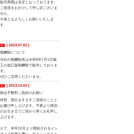
販売再開は未定となっております。
ご迷惑をおかけして申し訳ございま
せん。
今後ともよろしくお願いいたしま
す。
[ 2024.07.02 ]
報酬額について
当社の報酬額表は令和6年7月1日施
工の改訂版報酬額で販売しておりま
す。
ぜひご活用くださいませ。
[ 2023.10.02 ]
振込手数料ご負担のお願い
拝啓 貴社ますますご清栄のことと
お慶び申し上げます。平素より格別
のお引き立てに預かり厚くお礼申し
上げます。
さて、本年10月より開始されるイン