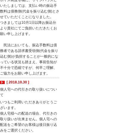
ボイス制度を機に、サインハウスと
いたしましては、支払い時の振込手
数料は債務側(代金を振り込む側)とさ
せていただくことになりました。
つきましては10月1日以降お振込分
より貴社にてご負担いただきたくお
願い申し上げます。
民法においても、振込手数料は債
務者である請求書受領側(代金を振り
込む側)が負担することが一般的にな
っている状況も踏まえ、事前告知が
不十分で恐縮ですが、何卒ご理解、
ご協力をお願い申し上げます。
[ 2018.10.30 ]
個人宅への代引きの取り扱いについ
て
いつもご利用いただきありがとうご
ざいます。
個人宅様への配送の場合、代引きの
取り扱いが出来ません。個人宅への
配送をご希望のお客様は後日振り込
みをご選択ください。