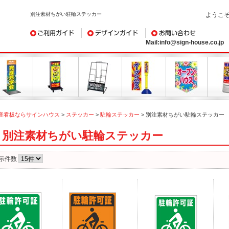
別注素材ちがい駐輪ステッカー
ようこ
ご利用ガイド
デザインガイド
お問い合わせ
Mail:info@sign-house.co.jp
産看板ならサインハウス
>
ステッカー
>
駐輪ステッカー
>
別注素材ちがい駐輪ステッカー
別注素材ちがい駐輪ステッカー
示件数