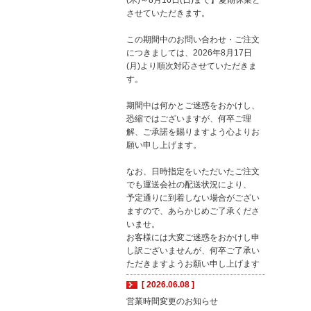
(木)～8月16日(日)まで】夏期休業と
させていただきます。
この期間中のお問い合わせ・ご注文
につきましては、2026年8月17日
(月)より順次対応させていただきま
す。
期間中は何かとご迷惑をおかけし、
恐縮ではございますが、何卒ご理
解、ご承諾を賜りますよう心よりお
願い申し上げます。
なお、日時指定をいただいたご注文
でも運送会社の配送状況により、
予定通りに到着しない場合がござい
ますので、あらかじめご了承くださ
いませ。
お客様には大変ご迷惑をおかけし申
し訳ございませんが、何卒ご了承い
ただきますようお願い申し上げます
[ 2026.06.08 ]
営業時間変更のお知らせ