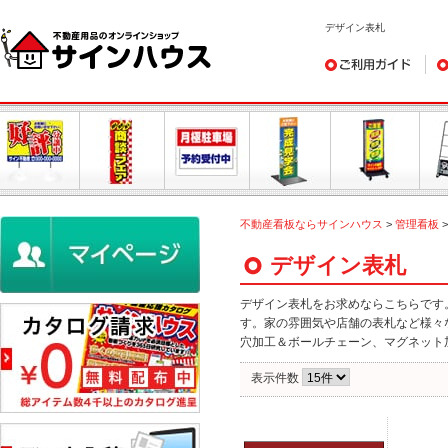
デザイン表札
ご利用ガイド
デ
不動産看板ならサインハウス
>
管理看板
デザイン表札
デザイン表札をお求めならこちらです
す。家の雰囲気や店舗の表札など様々
穴加工＆ボールチェーン、マグネット
表示件数