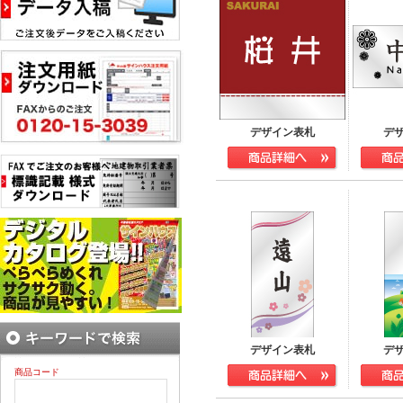
デザイン表札
デ
デザイン表札
デ
商品コード