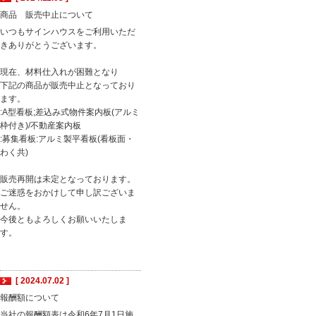
商品 販売中止について
いつもサインハウスをご利用いただ
きありがとうございます。
現在、材料仕入れが困難となり
下記の商品が販売中止となっており
ます。
:A型看板;差込み式物件案内板(アルミ
枠付き)/不動産案内板
:募集看板:アルミ製平看板(看板面・
わく共)
販売再開は未定となっております。
ご迷惑をおかけして申し訳ございま
せん。
今後ともよろしくお願いいたしま
す。
[ 2024.07.02 ]
報酬額について
当社の報酬額表は令和6年7月1日施