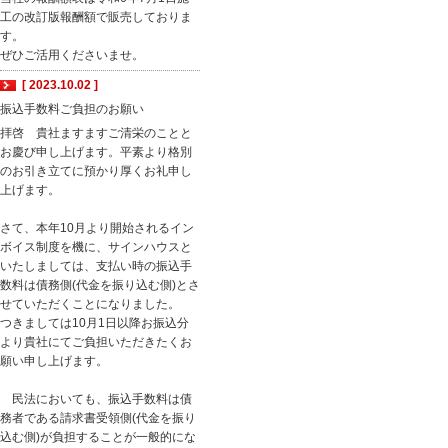
工の改訂版報酬額で販売しておりま
す。
ぜひご活用くださいませ。
[ 2023.10.02 ]
振込手数料ご負担のお願い
拝啓 貴社ますますご清栄のことと
お慶び申し上げます。平素より格別
のお引き立てに預かり厚くお礼申し
上げます。
さて、本年10月より開始されるイン
ボイス制度を機に、サインハウスと
いたしましては、支払い時の振込手
数料は債務側(代金を振り込む側)とさ
せていただくことになりました。
つきましては10月1日以降お振込分
より貴社にてご負担いただきたくお
願い申し上げます。
民法においても、振込手数料は債
務者である請求書受領側(代金を振り
込む側)が負担することが一般的にな