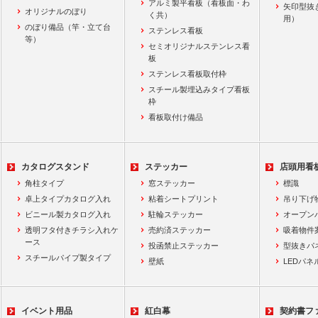
アルミ製平看板（看板面・わ
矢印型抜
オリジナルのぼり
く共）
用）
のぼり備品（竿・立て台
ステンレス看板
等）
セミオリジナルステンレス看
板
ステンレス看板取付枠
スチール製埋込みタイプ看板
枠
看板取付け備品
カタログスタンド
ステッカー
店頭用看
角柱タイプ
窓ステッカー
標識
卓上タイプカタログ入れ
粘着シートプリント
吊り下げ
ビニール製カタログ入れ
駐輪ステッカー
オープン
透明フタ付きチラシ入れケ
売約済ステッカー
吸着物件
ース
投函禁止ステッカー
型抜きパ
スチールパイプ製タイプ
壁紙
LEDパネ
イベント用品
紅白幕
契約書フ