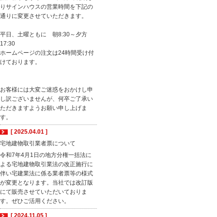
りサインハウスの営業時間を下記の
通りに変更させていただきます。
平日、土曜ともに 朝8:30～夕方
17:30
ホームページの注文は24時間受け付
けております。
お客様には大変ご迷惑をおかけし申
し訳ございませんが、何卒ご了承い
ただきますようお願い申し上げま
す。
[ 2025.04.01 ]
宅地建物取引業者票について
令和7年4月1日の地方分権一括法に
よる宅地建物取引業法の改正施行に
伴い宅建業法に係る業者票等の様式
が変更となります。当社では改訂版
にて販売させていただいておりま
す。ぜひご活用ください。
[ 2024.11.05 ]