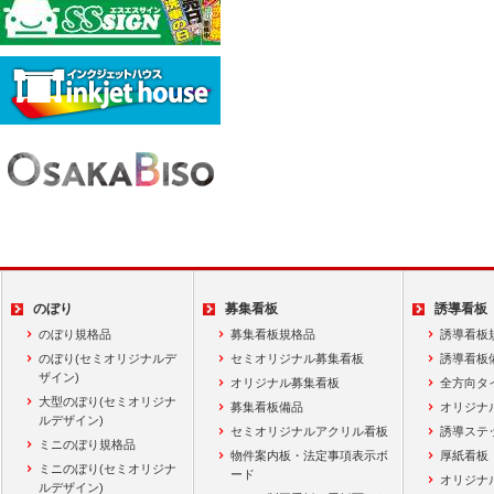
のぼり
募集看板
誘導看板
のぼり規格品
募集看板規格品
誘導看板
のぼり(セミオリジナルデ
セミオリジナル募集看板
誘導看板
ザイン)
オリジナル募集看板
全方向タ
大型のぼり(セミオリジナ
募集看板備品
オリジナ
ルデザイン)
セミオリジナルアクリル看板
誘導ステ
ミニのぼり規格品
物件案内板・法定事項表示ボ
厚紙看板
ミニのぼり(セミオリジナ
ード
オリジナ
ルデザイン)