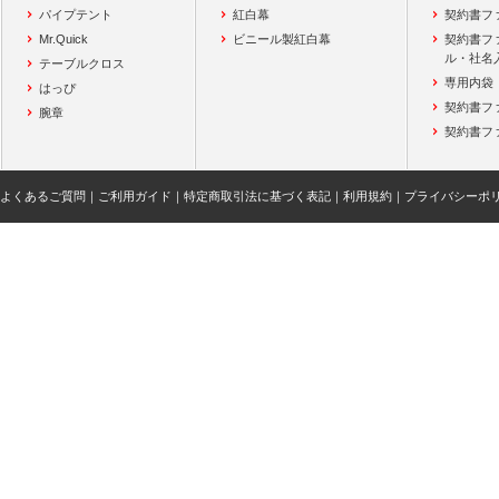
パイプテント
紅白幕
契約書フ
Mr.Quick
ビニール製紅白幕
契約書フ
ル・社名
テーブルクロス
専用内袋
はっぴ
契約書フ
腕章
契約書フ
よくあるご質問
｜
ご利用ガイド
｜
特定商取引法に基づく表記
｜
利用規約
｜
プライバシーポ