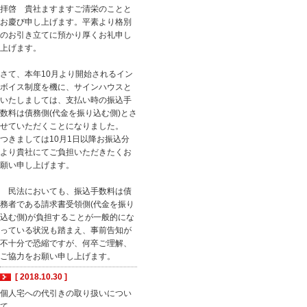
拝啓 貴社ますますご清栄のことと
お慶び申し上げます。平素より格別
のお引き立てに預かり厚くお礼申し
上げます。
さて、本年10月より開始されるイン
ボイス制度を機に、サインハウスと
いたしましては、支払い時の振込手
数料は債務側(代金を振り込む側)とさ
せていただくことになりました。
つきましては10月1日以降お振込分
より貴社にてご負担いただきたくお
願い申し上げます。
民法においても、振込手数料は債
務者である請求書受領側(代金を振り
込む側)が負担することが一般的にな
っている状況も踏まえ、事前告知が
不十分で恐縮ですが、何卒ご理解、
ご協力をお願い申し上げます。
[ 2018.10.30 ]
個人宅への代引きの取り扱いについ
て