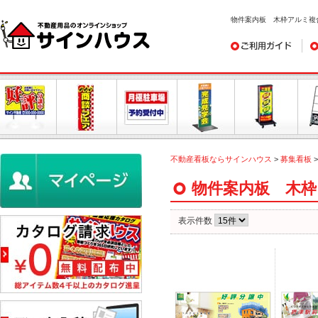
物件案内板 木枠アルミ複
ご利用ガイド
デ
不動産看板ならサインハウス
>
募集看板
物件案内板 木枠
表示件数