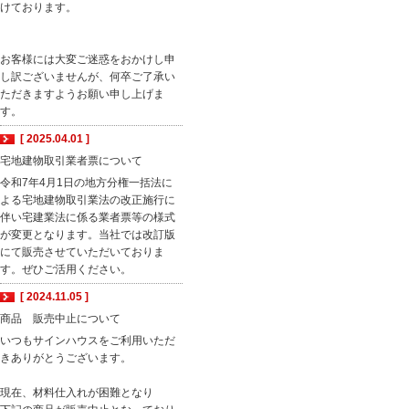
けております。
お客様には大変ご迷惑をおかけし申
し訳ございませんが、何卒ご了承い
ただきますようお願い申し上げま
す。
[ 2025.04.01 ]
宅地建物取引業者票について
令和7年4月1日の地方分権一括法に
よる宅地建物取引業法の改正施行に
伴い宅建業法に係る業者票等の様式
が変更となります。当社では改訂版
にて販売させていただいておりま
す。ぜひご活用ください。
[ 2024.11.05 ]
商品 販売中止について
いつもサインハウスをご利用いただ
きありがとうございます。
現在、材料仕入れが困難となり