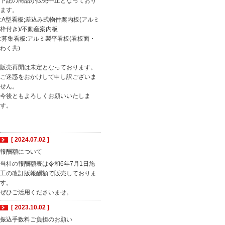
下記の商品が販売中止となっており
ます。
:A型看板;差込み式物件案内板(アルミ
枠付き)/不動産案内板
:募集看板:アルミ製平看板(看板面・
わく共)
販売再開は未定となっております。
ご迷惑をおかけして申し訳ございま
せん。
今後ともよろしくお願いいたしま
す。
[ 2024.07.02 ]
報酬額について
当社の報酬額表は令和6年7月1日施
工の改訂版報酬額で販売しておりま
す。
ぜひご活用くださいませ。
[ 2023.10.02 ]
振込手数料ご負担のお願い