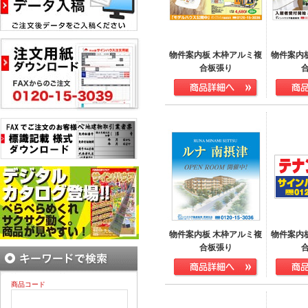
物件案内板 木枠アルミ複
物件案内
合板張り
物件案内板 木枠アルミ複
物件案内
合板張り
商品コード