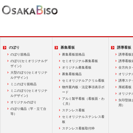
のぼり
募集看板
誘導看板
のぼり規格品
募集看板規格品
誘導看板
のぼり(セミオリジナルデ
セミオリジナル募集看板
誘導看板
ザイン)
オリジナル募集看板
全方向タ
大型のぼり(セミオリジナ
募集看板備品
オリジナ
ルデザイン)
セミオリジナルアクリル看板
誘導ステ
ミニのぼり規格品
物件案内板・法定事項表示ボ
厚紙看板
ミニのぼり(セミオリジナ
ード
オリジナ
ルデザイン)
アルミ製平看板（看板面・わ
矢印型抜
オリジナルのぼり
く共）
用）
のぼり備品（竿・立て台
ステンレス看板
等）
セミオリジナルステンレス看
板
ステンレス看板取付枠