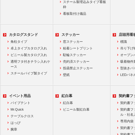
スチール製埋込みタイプ看板
枠
看板取付け備品
カタログスタンド
ステッカー
店頭用看
角柱タイプ
窓ステッカー
標識
卓上タイプカタログ入れ
粘着シートプリント
吊り下げ
ビニール製カタログ入れ
駐輪ステッカー
オープン
透明フタ付きチラシ入れケ
売約済ステッカー
吸着物件
ース
投函禁止ステッカー
型抜きパ
スチールパイプ製タイプ
壁紙
LEDパネ
イベント用品
紅白幕
契約書フ
パイプテント
紅白幕
契約書フ
Mr.Quick
ビニール製紅白幕
契約書フ
ル・社名
テーブルクロス
専用内袋
はっぴ
契約書フ
腕章
契約書フ