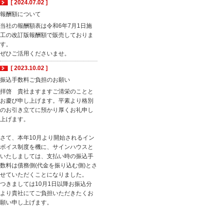
[ 2024.07.02 ]
報酬額について
当社の報酬額表は令和6年7月1日施
工の改訂版報酬額で販売しておりま
す。
ぜひご活用くださいませ。
[ 2023.10.02 ]
振込手数料ご負担のお願い
拝啓 貴社ますますご清栄のことと
お慶び申し上げます。平素より格別
のお引き立てに預かり厚くお礼申し
上げます。
さて、本年10月より開始されるイン
ボイス制度を機に、サインハウスと
いたしましては、支払い時の振込手
数料は債務側(代金を振り込む側)とさ
せていただくことになりました。
つきましては10月1日以降お振込分
より貴社にてご負担いただきたくお
願い申し上げます。