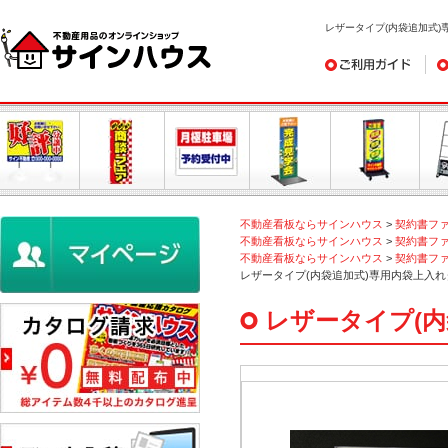
レザータイプ(内袋追加式)
ご利用ガイド
デ
不動産看板ならサインハウス
>
契約書フ
不動産看板ならサインハウス
>
契約書フ
不動産看板ならサインハウス
>
契約書フ
レザータイプ(内袋追加式)専用内袋上入れ
レザータイプ(