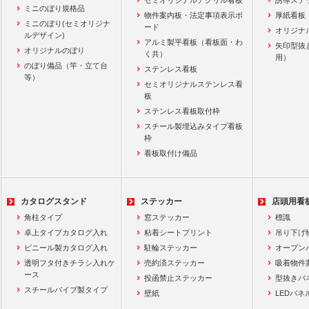
セミオリジナルアクリル看板
誘導ステ
ミニのぼり規格品
物件案内板・法定事項表示ボ
厚紙看板
ミニのぼり(セミオリジナ
ード
オリジナ
ルデザイン)
アルミ製平看板（看板面・わ
矢印型抜
オリジナルのぼり
く共）
用）
のぼり備品（竿・立て台
ステンレス看板
等）
セミオリジナルステンレス看
板
ステンレス看板取付枠
スチール製埋込みタイプ看板
枠
看板取付け備品
カタログスタンド
ステッカー
店頭用看
角柱タイプ
窓ステッカー
標識
卓上タイプカタログ入れ
粘着シートプリント
吊り下げ
ビニール製カタログ入れ
駐輪ステッカー
オープン
透明フタ付きチラシ入れケ
売約済ステッカー
吸着物件
ース
投函禁止ステッカー
型抜きパ
スチールパイプ製タイプ
壁紙
LEDパネ