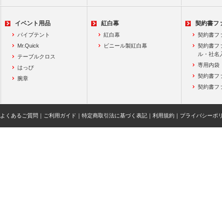
イベント用品
紅白幕
契約書フ
パイプテント
紅白幕
契約書フ
Mr.Quick
ビニール製紅白幕
契約書フ
ル・社名
テーブルクロス
専用内袋
はっぴ
契約書フ
腕章
契約書フ
よくあるご質問
｜
ご利用ガイド
｜
特定商取引法に基づく表記
｜
利用規約
｜
プライバシーポ