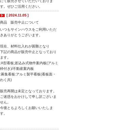
にて販売させていただいておりま
す。ぜひご活用ください。
[ 2024.11.05 ]
商品 販売中止について
いつもサインハウスをご利用いただ
きありがとうございます。
現在、材料仕入れが困難となり
下記の商品が販売中止となっており
ます。
:A型看板;差込み式物件案内板(アルミ
枠付き)/不動産案内板
:募集看板:アルミ製平看板(看板面・
わく共)
販売再開は未定となっております。
ご迷惑をおかけして申し訳ございま
せん。
今後ともよろしくお願いいたしま
す。