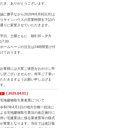
だき、ありがとうございます。
誠に勝手ながら2026年6月8日(月)よ
りサインハウスの営業時間を下記の
通りに変更させていただきます。
平日、土曜ともに 朝8:30～夕方
17:30
ホームページの注文は24時間受け付
けております。
お客様には大変ご迷惑をおかけし申
し訳ございませんが、何卒ご了承い
ただきますようお願い申し上げま
す。
[ 2025.04.01 ]
宅地建物取引業者票について
令和7年4月1日の地方分権一括法に
よる宅地建物取引業法の改正施行に
伴い宅建業法に係る業者票等の様式
が変更となります。当社では改訂版