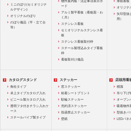
物件案内板・法定事項表示ボ
厚紙看板
ミニのぼり(セミオリジナ
ード
オリジナ
ルデザイン)
アルミ製平看板（看板面・わ
矢印型抜
オリジナルのぼり
く共）
用）
のぼり備品（竿・立て台
ステンレス看板
等）
セミオリジナルステンレス看
板
ステンレス看板取付枠
スチール製埋込みタイプ看板
枠
看板取付け備品
カタログスタンド
ステッカー
店頭用看
角柱タイプ
窓ステッカー
標識
卓上タイプカタログ入れ
粘着シートプリント
吊り下げ
ビニール製カタログ入れ
駐輪ステッカー
オープン
透明フタ付きチラシ入れケ
売約済ステッカー
吸着物件
ース
投函禁止ステッカー
型抜きパ
スチールパイプ製タイプ
壁紙
LEDパネ