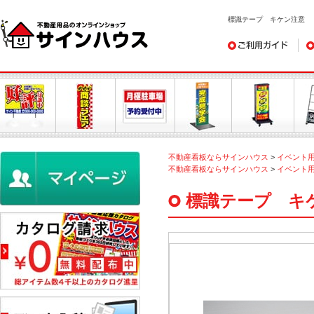
標識テープ キケン注意
ご利用ガイド
デ
不動産看板ならサインハウス
>
イベント
不動産看板ならサインハウス
>
イベント
標識テープ キ