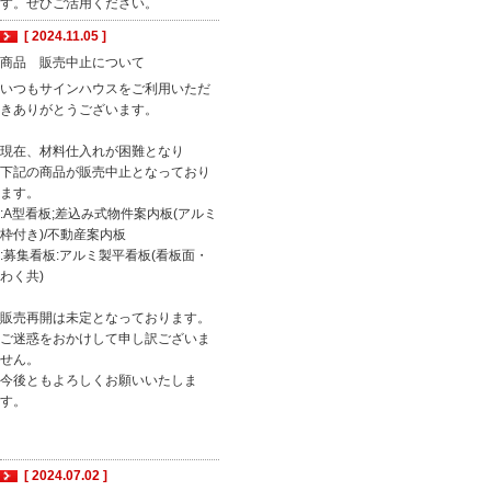
す。ぜひご活用ください。
[ 2024.11.05 ]
商品 販売中止について
いつもサインハウスをご利用いただ
きありがとうございます。
現在、材料仕入れが困難となり
下記の商品が販売中止となっており
ます。
:A型看板;差込み式物件案内板(アルミ
枠付き)/不動産案内板
:募集看板:アルミ製平看板(看板面・
わく共)
販売再開は未定となっております。
ご迷惑をおかけして申し訳ございま
せん。
今後ともよろしくお願いいたしま
す。
[ 2024.07.02 ]