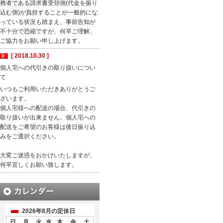
務者である請求書受領側(代金を振り
込む側)が負担することが一般的にな
っている状況も踏まえ、事前告知が
不十分で恐縮ですが、何卒ご理解、
ご協力をお願い申し上げます。
[ 2018.10.30 ]
個人宅への代引きの取り扱いについ
て
いつもご利用いただきありがとうご
ざいます。
個人宅様への配送の場合、代引きの
取り扱いが出来ません。個人宅への
配送をご希望のお客様は後日振り込
みをご選択ください。
大変ご迷惑をおかけいたしますが、
何卒宜しくお願い致します。
2026年8月の定休日
日
月
火
水
木
金
土