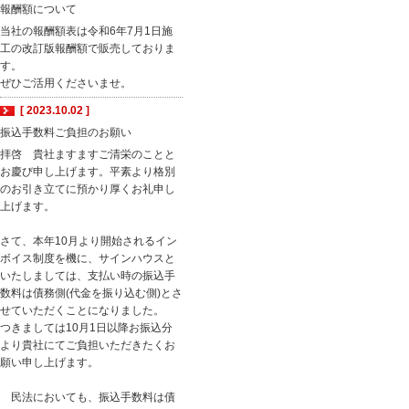
報酬額について
当社の報酬額表は令和6年7月1日施
工の改訂版報酬額で販売しておりま
す。
ぜひご活用くださいませ。
[ 2023.10.02 ]
振込手数料ご負担のお願い
拝啓 貴社ますますご清栄のことと
お慶び申し上げます。平素より格別
のお引き立てに預かり厚くお礼申し
上げます。
さて、本年10月より開始されるイン
ボイス制度を機に、サインハウスと
いたしましては、支払い時の振込手
数料は債務側(代金を振り込む側)とさ
せていただくことになりました。
つきましては10月1日以降お振込分
より貴社にてご負担いただきたくお
願い申し上げます。
民法においても、振込手数料は債