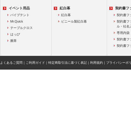
イベント用品
紅白幕
契約書フ
パイプテント
紅白幕
契約書フ
Mr.Quick
ビニール製紅白幕
契約書フ
ル・社名
テーブルクロス
専用内袋
はっぴ
契約書フ
腕章
契約書フ
よくあるご質問
｜
ご利用ガイド
｜
特定商取引法に基づく表記
｜
利用規約
｜
プライバシーポ