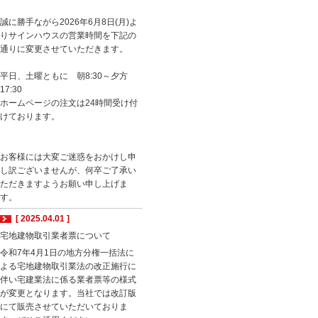
誠に勝手ながら2026年6月8日(月)よ
りサインハウスの営業時間を下記の
通りに変更させていただきます。
平日、土曜ともに 朝8:30～夕方
17:30
ホームページの注文は24時間受け付
けております。
お客様には大変ご迷惑をおかけし申
し訳ございませんが、何卒ご了承い
ただきますようお願い申し上げま
す。
[ 2025.04.01 ]
宅地建物取引業者票について
令和7年4月1日の地方分権一括法に
よる宅地建物取引業法の改正施行に
伴い宅建業法に係る業者票等の様式
が変更となります。当社では改訂版
にて販売させていただいておりま