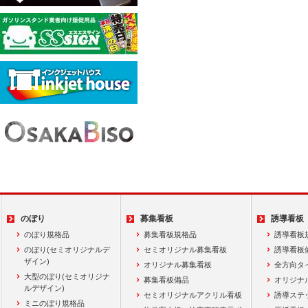
のぼり
募集看板
誘導看板
のぼり規格品
募集看板規格品
誘導看板
のぼり(セミオリジナルデ
セミオリジナル募集看板
誘導看板
ザイン)
オリジナル募集看板
全方向タ
大型のぼり(セミオリジナ
募集看板備品
オリジナ
ルデザイン)
セミオリジナルアクリル看板
誘導ステ
ミニのぼり規格品