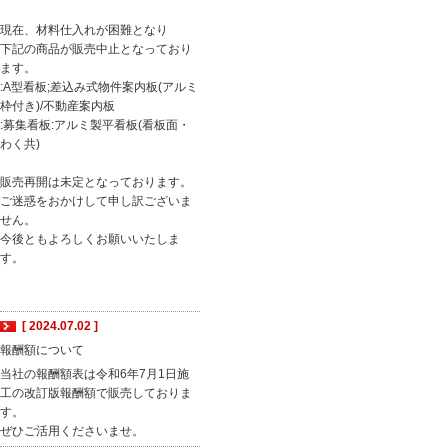
現在、材料仕入れが困難となり
下記の商品が販売中止となっており
ます。
:A型看板;差込み式物件案内板(アルミ
枠付き)/不動産案内板
:募集看板:アルミ製平看板(看板面・
わく共)
販売再開は未定となっております。
ご迷惑をおかけして申し訳ございま
せん。
今後ともよろしくお願いいたしま
す。
[ 2024.07.02 ]
報酬額について
当社の報酬額表は令和6年7月1日施
工の改訂版報酬額で販売しておりま
す。
ぜひご活用くださいませ。