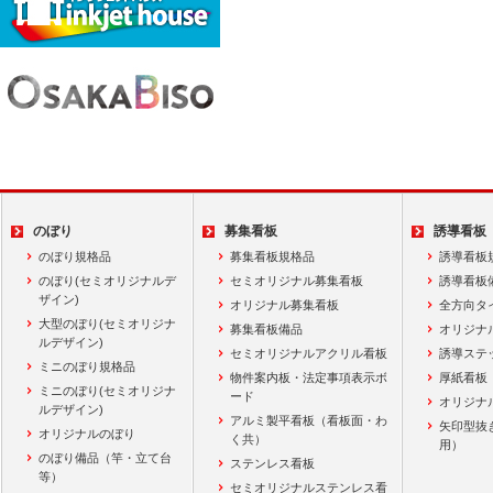
のぼり
募集看板
誘導看板
のぼり規格品
募集看板規格品
誘導看板
のぼり(セミオリジナルデ
セミオリジナル募集看板
誘導看板
ザイン)
オリジナル募集看板
全方向タ
大型のぼり(セミオリジナ
募集看板備品
オリジナ
ルデザイン)
セミオリジナルアクリル看板
誘導ステ
ミニのぼり規格品
物件案内板・法定事項表示ボ
厚紙看板
ミニのぼり(セミオリジナ
ード
オリジナ
ルデザイン)
アルミ製平看板（看板面・わ
矢印型抜
オリジナルのぼり
く共）
用）
のぼり備品（竿・立て台
ステンレス看板
等）
セミオリジナルステンレス看