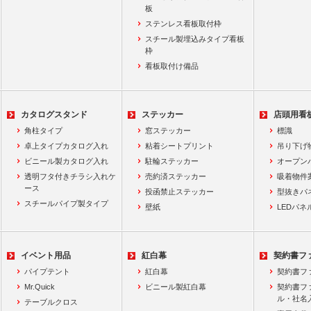
板
ステンレス看板取付枠
スチール製埋込みタイプ看板
枠
看板取付け備品
カタログスタンド
ステッカー
店頭用看
角柱タイプ
窓ステッカー
標識
卓上タイプカタログ入れ
粘着シートプリント
吊り下げ
ビニール製カタログ入れ
駐輪ステッカー
オープン
透明フタ付きチラシ入れケ
売約済ステッカー
吸着物件
ース
投函禁止ステッカー
型抜きパ
スチールパイプ製タイプ
壁紙
LEDパネ
イベント用品
紅白幕
契約書フ
パイプテント
紅白幕
契約書フ
Mr.Quick
ビニール製紅白幕
契約書フ
ル・社名
テーブルクロス