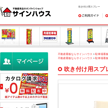
吹き付け用スプレー
ご利用ガイド
デ
不動産看板ならサインハウス
>
駐車場看
不動産看板ならサインハウス
>
駐車場看
吹き付け用スプ