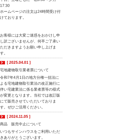
17:30
ホームページの注文は24時間受け付
けております。
お客様には大変ご迷惑をおかけし申
し訳ございませんが、何卒ご了承い
ただきますようお願い申し上げま
す。
[ 2025.04.01 ]
宅地建物取引業者票について
令和7年4月1日の地方分権一括法に
よる宅地建物取引業法の改正施行に
伴い宅建業法に係る業者票等の様式
が変更となります。当社では改訂版
にて販売させていただいておりま
す。ぜひご活用ください。
[ 2024.11.05 ]
商品 販売中止について
いつもサインハウスをご利用いただ
きありがとうございます。