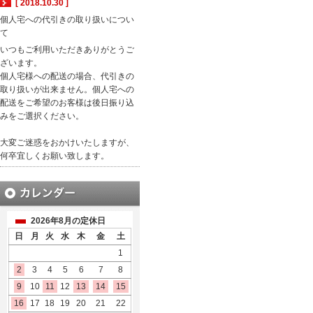
[ 2018.10.30 ]
個人宅への代引きの取り扱いについ
て
いつもご利用いただきありがとうご
ざいます。
個人宅様への配送の場合、代引きの
取り扱いが出来ません。個人宅への
配送をご希望のお客様は後日振り込
みをご選択ください。
大変ご迷惑をおかけいたしますが、
何卒宜しくお願い致します。
2026年8月の定休日
日
月
火
水
木
金
土
1
2
3
4
5
6
7
8
9
10
11
12
13
14
15
16
17
18
19
20
21
22