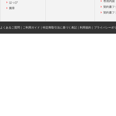
専用内袋
はっぴ
契約書フ
腕章
契約書フ
よくあるご質問
｜
ご利用ガイド
｜
特定商取引法に基づく表記
｜
利用規約
｜
プライバシーポ