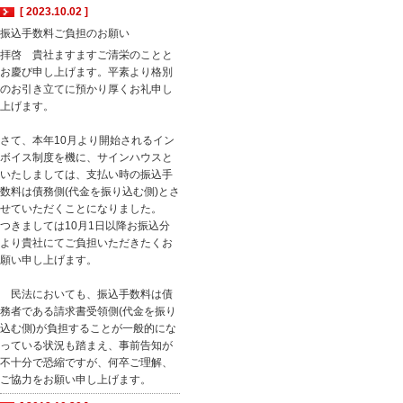
[ 2023.10.02 ]
振込手数料ご負担のお願い
拝啓 貴社ますますご清栄のことと
お慶び申し上げます。平素より格別
のお引き立てに預かり厚くお礼申し
上げます。
さて、本年10月より開始されるイン
ボイス制度を機に、サインハウスと
いたしましては、支払い時の振込手
数料は債務側(代金を振り込む側)とさ
せていただくことになりました。
つきましては10月1日以降お振込分
より貴社にてご負担いただきたくお
願い申し上げます。
民法においても、振込手数料は債
務者である請求書受領側(代金を振り
込む側)が負担することが一般的にな
っている状況も踏まえ、事前告知が
不十分で恐縮ですが、何卒ご理解、
ご協力をお願い申し上げます。