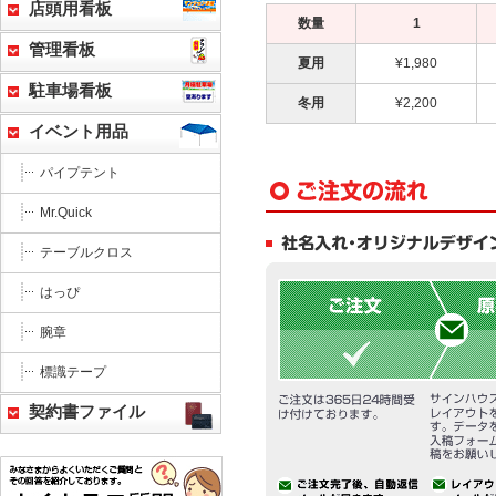
店頭用看板
数量
1
管理看板
夏用
¥1,980
駐車場看板
冬用
¥2,200
イベント用品
パイプテント
Mr.Quick
テーブルクロス
はっぴ
腕章
標識テープ
契約書ファイル