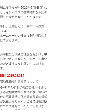
誠に勝手ながら2026年6月8日(月)よ
りサインハウスの営業時間を下記の
通りに変更させていただきます。
平日、土曜ともに 朝8:30～夕方
17:30
ホームページの注文は24時間受け付
けております。
お客様には大変ご迷惑をおかけし申
し訳ございませんが、何卒ご了承い
ただきますようお願い申し上げま
す。
[ 2025.04.01 ]
宅地建物取引業者票について
令和7年4月1日の地方分権一括法に
よる宅地建物取引業法の改正施行に
伴い宅建業法に係る業者票等の様式
が変更となります。当社では改訂版
にて販売させていただいておりま