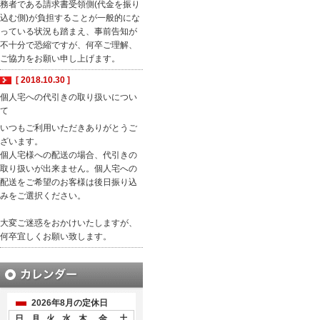
務者である請求書受領側(代金を振り
込む側)が負担することが一般的にな
っている状況も踏まえ、事前告知が
不十分で恐縮ですが、何卒ご理解、
ご協力をお願い申し上げます。
[ 2018.10.30 ]
個人宅への代引きの取り扱いについ
て
いつもご利用いただきありがとうご
ざいます。
個人宅様への配送の場合、代引きの
取り扱いが出来ません。個人宅への
配送をご希望のお客様は後日振り込
みをご選択ください。
大変ご迷惑をおかけいたしますが、
何卒宜しくお願い致します。
2026年8月の定休日
日
月
火
水
木
金
土