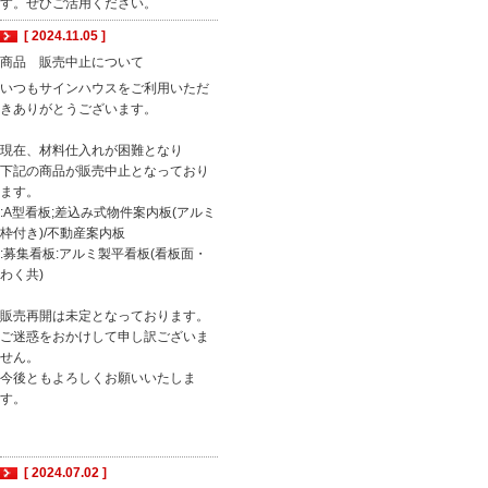
す。ぜひご活用ください。
[ 2024.11.05 ]
商品 販売中止について
いつもサインハウスをご利用いただ
きありがとうございます。
現在、材料仕入れが困難となり
下記の商品が販売中止となっており
ます。
:A型看板;差込み式物件案内板(アルミ
枠付き)/不動産案内板
:募集看板:アルミ製平看板(看板面・
わく共)
販売再開は未定となっております。
ご迷惑をおかけして申し訳ございま
せん。
今後ともよろしくお願いいたしま
す。
[ 2024.07.02 ]