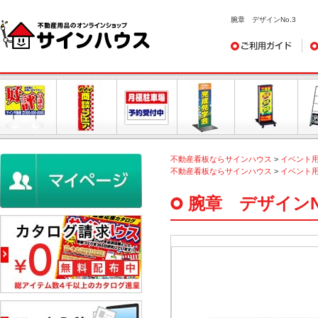
腕章 デザインNo.3
ご利用ガイド
デ
不動産看板ならサインハウス
>
イベント
不動産看板ならサインハウス
>
イベント
腕章 デザインN