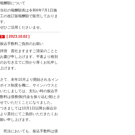
報酬額について
当社の報酬額表は令和6年7月1日施
工の改訂版報酬額で販売しておりま
す。
ぜひご活用くださいませ。
[ 2023.10.02 ]
振込手数料ご負担のお願い
拝啓 貴社ますますご清栄のことと
お慶び申し上げます。平素より格別
のお引き立てに預かり厚くお礼申し
上げます。
さて、本年10月より開始されるイン
ボイス制度を機に、サインハウスと
いたしましては、支払い時の振込手
数料は債務側(代金を振り込む側)とさ
せていただくことになりました。
つきましては10月1日以降お振込分
より貴社にてご負担いただきたくお
願い申し上げます。
民法においても、振込手数料は債