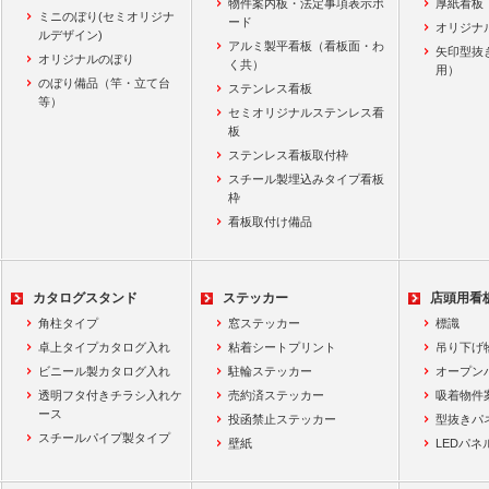
物件案内板・法定事項表示ボ
厚紙看板
ミニのぼり(セミオリジナ
ード
オリジナ
ルデザイン)
アルミ製平看板（看板面・わ
矢印型抜
オリジナルのぼり
く共）
用）
のぼり備品（竿・立て台
ステンレス看板
等）
セミオリジナルステンレス看
板
ステンレス看板取付枠
スチール製埋込みタイプ看板
枠
看板取付け備品
カタログスタンド
ステッカー
店頭用看
角柱タイプ
窓ステッカー
標識
卓上タイプカタログ入れ
粘着シートプリント
吊り下げ
ビニール製カタログ入れ
駐輪ステッカー
オープン
透明フタ付きチラシ入れケ
売約済ステッカー
吸着物件
ース
投函禁止ステッカー
型抜きパ
スチールパイプ製タイプ
壁紙
LEDパネ