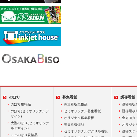
のぼり
募集看板
誘導看板
のぼり規格品
募集看板規格品
誘導看板
のぼり(セミオリジナルデ
セミオリジナル募集看板
誘導看板
ザイン)
オリジナル募集看板
全方向タ
大型のぼり(セミオリジナ
募集看板備品
オリジナ
ルデザイン)
セミオリジナルアクリル看板
誘導ステ
ミニのぼり規格品