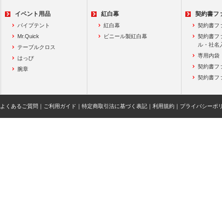
イベント用品
紅白幕
契約書フ
パイプテント
紅白幕
契約書フ
Mr.Quick
ビニール製紅白幕
契約書フ
ル・社名
テーブルクロス
専用内袋
はっぴ
契約書フ
腕章
契約書フ
よくあるご質問
｜
ご利用ガイド
｜
特定商取引法に基づく表記
｜
利用規約
｜
プライバシーポ