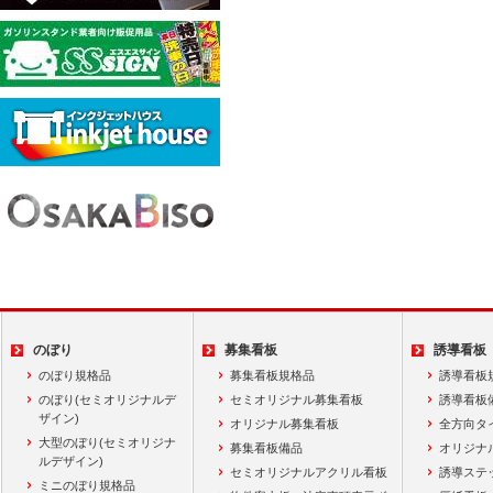
のぼり
募集看板
誘導看板
のぼり規格品
募集看板規格品
誘導看板
のぼり(セミオリジナルデ
セミオリジナル募集看板
誘導看板
ザイン)
オリジナル募集看板
全方向タ
大型のぼり(セミオリジナ
募集看板備品
オリジナ
ルデザイン)
セミオリジナルアクリル看板
誘導ステ
ミニのぼり規格品