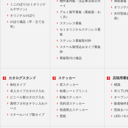
物件案内板・法定事項表示ボ
厚紙看板
ミニのぼり(セミオリジナ
ード
オリジナ
ルデザイン)
アルミ製平看板（看板面・わ
矢印型抜
オリジナルのぼり
く共）
用）
のぼり備品（竿・立て台
ステンレス看板
等）
セミオリジナルステンレス看
板
ステンレス看板取付枠
スチール製埋込みタイプ看板
枠
看板取付け備品
カタログスタンド
ステッカー
店頭用看
角柱タイプ
窓ステッカー
標識
卓上タイプカタログ入れ
粘着シートプリント
吊り下げ
ビニール製カタログ入れ
駐輪ステッカー
オープン
透明フタ付きチラシ入れケ
売約済ステッカー
吸着物件
ース
投函禁止ステッカー
型抜きパ
スチールパイプ製タイプ
壁紙
LEDパネ