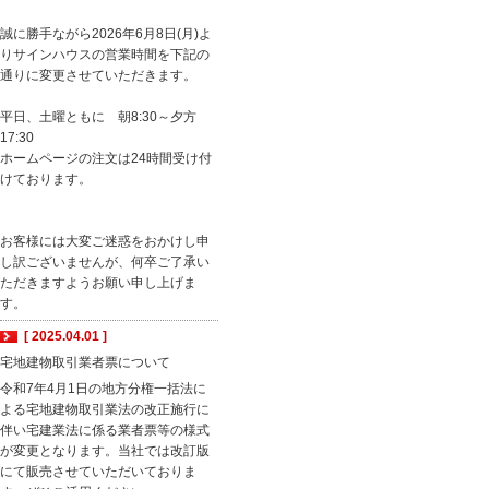
誠に勝手ながら2026年6月8日(月)よ
りサインハウスの営業時間を下記の
通りに変更させていただきます。
平日、土曜ともに 朝8:30～夕方
17:30
ホームページの注文は24時間受け付
けております。
お客様には大変ご迷惑をおかけし申
し訳ございませんが、何卒ご了承い
ただきますようお願い申し上げま
す。
[ 2025.04.01 ]
宅地建物取引業者票について
令和7年4月1日の地方分権一括法に
よる宅地建物取引業法の改正施行に
伴い宅建業法に係る業者票等の様式
が変更となります。当社では改訂版
にて販売させていただいておりま