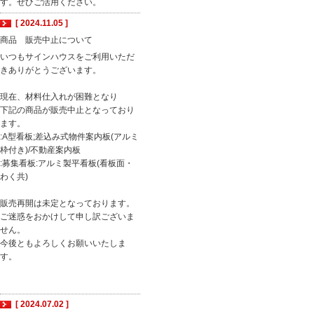
す。ぜひご活用ください。
[ 2024.11.05 ]
商品 販売中止について
いつもサインハウスをご利用いただ
きありがとうございます。
現在、材料仕入れが困難となり
下記の商品が販売中止となっており
ます。
:A型看板;差込み式物件案内板(アルミ
枠付き)/不動産案内板
:募集看板:アルミ製平看板(看板面・
わく共)
販売再開は未定となっております。
ご迷惑をおかけして申し訳ございま
せん。
今後ともよろしくお願いいたしま
す。
[ 2024.07.02 ]