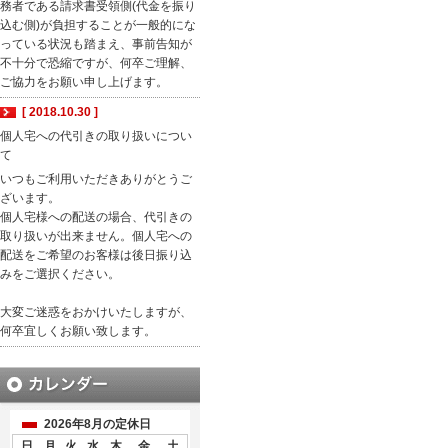
務者である請求書受領側(代金を振り
込む側)が負担することが一般的にな
っている状況も踏まえ、事前告知が
不十分で恐縮ですが、何卒ご理解、
ご協力をお願い申し上げます。
[ 2018.10.30 ]
個人宅への代引きの取り扱いについ
て
いつもご利用いただきありがとうご
ざいます。
個人宅様への配送の場合、代引きの
取り扱いが出来ません。個人宅への
配送をご希望のお客様は後日振り込
みをご選択ください。
大変ご迷惑をおかけいたしますが、
何卒宜しくお願い致します。
2026年8月の定休日
日
月
火
水
木
金
土