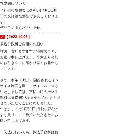
報酬額について
当社の報酬額表は令和6年7月1日施
工の改訂版報酬額で販売しておりま
す。
ぜひご活用くださいませ。
[ 2023.10.02 ]
振込手数料ご負担のお願い
拝啓 貴社ますますご清栄のことと
お慶び申し上げます。平素より格別
のお引き立てに預かり厚くお礼申し
上げます。
さて、本年10月より開始されるイン
ボイス制度を機に、サインハウスと
いたしましては、支払い時の振込手
数料は債務側(代金を振り込む側)とさ
せていただくことになりました。
つきましては10月1日以降お振込分
より貴社にてご負担いただきたくお
願い申し上げます。
民法においても、振込手数料は債