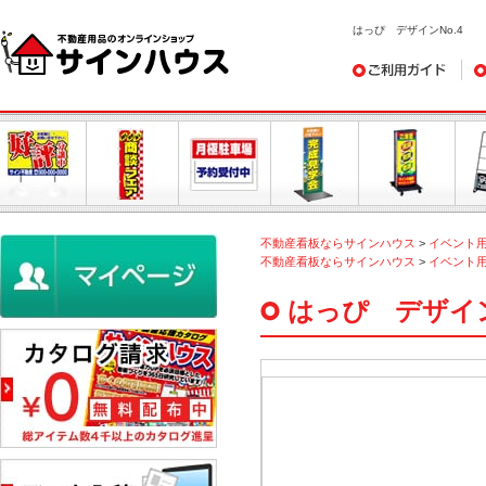
はっぴ デザインNo.4
ご利用ガイド
デ
不動産看板ならサインハウス
>
イベント
不動産看板ならサインハウス
>
イベント
はっぴ デザイン