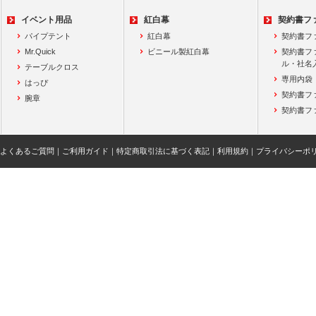
イベント用品
紅白幕
契約書フ
パイプテント
紅白幕
契約書フ
Mr.Quick
ビニール製紅白幕
契約書フ
ル・社名
テーブルクロス
専用内袋
はっぴ
契約書フ
腕章
契約書フ
よくあるご質問
｜
ご利用ガイド
｜
特定商取引法に基づく表記
｜
利用規約
｜
プライバシーポ