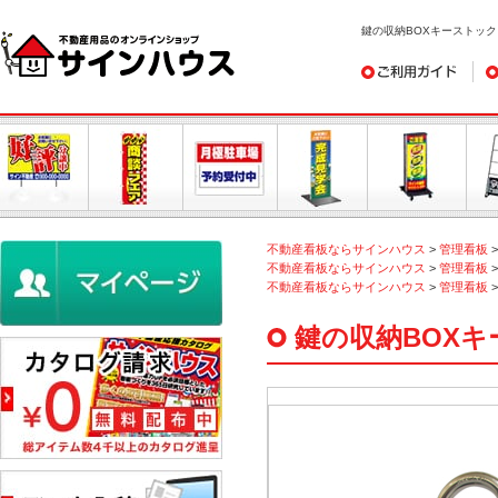
鍵の収納BOXキーストック
ご利用ガイド
デ
不動産看板ならサインハウス
>
管理看板
不動産看板ならサインハウス
>
管理看板
不動産看板ならサインハウス
>
管理看板
鍵の収納BOX