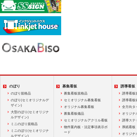
のぼり
募集看板
誘導看板
のぼり規格品
募集看板規格品
誘導看板
のぼり(セミオリジナルデ
セミオリジナル募集看板
誘導看板
ザイン)
オリジナル募集看板
全方向タ
大型のぼり(セミオリジナ
募集看板備品
オリジナ
ルデザイン)
セミオリジナルアクリル看板
誘導ステ
ミニのぼり規格品
物件案内板・法定事項表示ボ
厚紙看板
ミニのぼり(セミオリジナ
ード
オリジナ
ルデザイン)