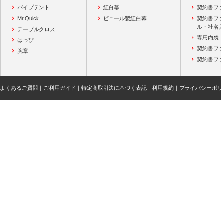
パイプテント
紅白幕
契約書フ
Mr.Quick
ビニール製紅白幕
契約書フ
ル・社名
テーブルクロス
専用内袋
はっぴ
契約書フ
腕章
契約書フ
よくあるご質問
｜
ご利用ガイド
｜
特定商取引法に基づく表記
｜
利用規約
｜
プライバシーポ