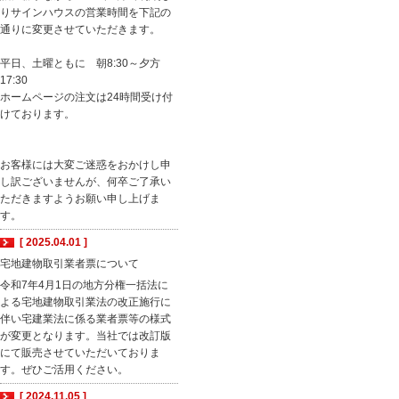
りサインハウスの営業時間を下記の
通りに変更させていただきます。
平日、土曜ともに 朝8:30～夕方
17:30
ホームページの注文は24時間受け付
けております。
お客様には大変ご迷惑をおかけし申
し訳ございませんが、何卒ご了承い
ただきますようお願い申し上げま
す。
[ 2025.04.01 ]
宅地建物取引業者票について
令和7年4月1日の地方分権一括法に
よる宅地建物取引業法の改正施行に
伴い宅建業法に係る業者票等の様式
が変更となります。当社では改訂版
にて販売させていただいておりま
す。ぜひご活用ください。
[ 2024.11.05 ]