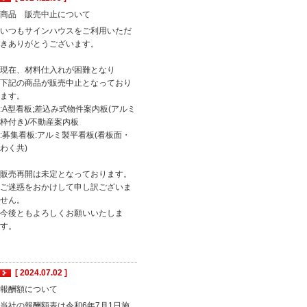
商品 販売中止について
いつもサインハウスをご利用いただ
きありがとうございます。
現在、材料仕入れが困難となり
下記の商品が販売中止となっており
ます。
:A型看板;差込み式物件案内板(アルミ
枠付き)/不動産案内板
:募集看板:アルミ製平看板(看板面・
わく共)
販売再開は未定となっております。
ご迷惑をおかけして申し訳ございま
せん。
今後ともよろしくお願いいたしま
す。
[ 2024.07.02 ]
報酬額について
当社の報酬額表は令和6年7月1日施