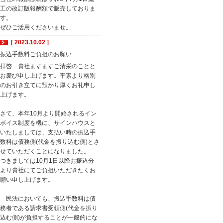
工の改訂版報酬額で販売しておりま
す。
ぜひご活用くださいませ。
[ 2023.10.02 ]
振込手数料ご負担のお願い
拝啓 貴社ますますご清栄のことと
お慶び申し上げます。平素より格別
のお引き立てに預かり厚くお礼申し
上げます。
さて、本年10月より開始されるイン
ボイス制度を機に、サインハウスと
いたしましては、支払い時の振込手
数料は債務側(代金を振り込む側)とさ
せていただくことになりました。
つきましては10月1日以降お振込分
より貴社にてご負担いただきたくお
願い申し上げます。
民法においても、振込手数料は債
務者である請求書受領側(代金を振り
込む側)が負担することが一般的にな