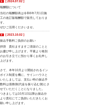
[ 2024.07.02 ]
報酬額について
当社の報酬額表は令和6年7月1日施
工の改訂版報酬額で販売しておりま
す。
ぜひご活用くださいませ。
[ 2023.10.02 ]
振込手数料ご負担のお願い
拝啓 貴社ますますご清栄のことと
お慶び申し上げます。平素より格別
のお引き立てに預かり厚くお礼申し
上げます。
さて、本年10月より開始されるイン
ボイス制度を機に、サインハウスと
いたしましては、支払い時の振込手
数料は債務側(代金を振り込む側)とさ
せていただくことになりました。
つきましては10月1日以降お振込分
より貴社にてご負担いただきたくお
願い申し上げます。