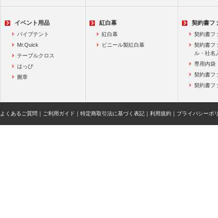
イベント用品
紅白幕
契約書フ
パイプテント
紅白幕
契約書フ
Mr.Quick
ビニール製紅白幕
契約書フ
ル・社名
テーブルクロス
専用内袋
はっぴ
契約書フ
腕章
契約書フ
よくあるご質問
｜
ご利用ガイド
｜
特定商取引法に基づく表記
｜
利用規約
｜
プライバシーポ