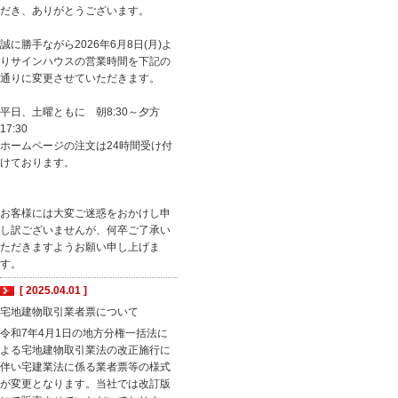
だき、ありがとうございます。
誠に勝手ながら2026年6月8日(月)よ
りサインハウスの営業時間を下記の
通りに変更させていただきます。
平日、土曜ともに 朝8:30～夕方
17:30
ホームページの注文は24時間受け付
けております。
お客様には大変ご迷惑をおかけし申
し訳ございませんが、何卒ご了承い
ただきますようお願い申し上げま
す。
[ 2025.04.01 ]
宅地建物取引業者票について
令和7年4月1日の地方分権一括法に
よる宅地建物取引業法の改正施行に
伴い宅建業法に係る業者票等の様式
が変更となります。当社では改訂版