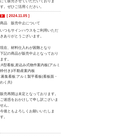
にて販売させていただいておりま
す。ぜひご活用ください。
[ 2024.11.05 ]
商品 販売中止について
いつもサインハウスをご利用いただ
きありがとうございます。
現在、材料仕入れが困難となり
下記の商品が販売中止となっており
ます。
:A型看板;差込み式物件案内板(アルミ
枠付き)/不動産案内板
:募集看板:アルミ製平看板(看板面・
わく共)
販売再開は未定となっております。
ご迷惑をおかけして申し訳ございま
せん。
今後ともよろしくお願いいたしま
す。