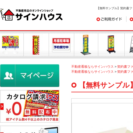
【無料サンプル】契約書フ
ご利用ガイド
デ
不動産看板ならサインハウス
>
契約書フ
不動産看板ならサインハウス
>
契約書フ
【無料サンプル