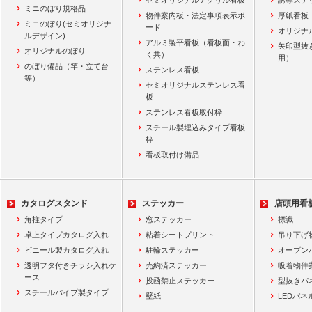
セミオリジナルアクリル看板
誘導ステ
ミニのぼり規格品
物件案内板・法定事項表示ボ
厚紙看板
ミニのぼり(セミオリジナ
ード
オリジナ
ルデザイン)
アルミ製平看板（看板面・わ
矢印型抜
オリジナルのぼり
く共）
用）
のぼり備品（竿・立て台
ステンレス看板
等）
セミオリジナルステンレス看
板
ステンレス看板取付枠
スチール製埋込みタイプ看板
枠
看板取付け備品
カタログスタンド
ステッカー
店頭用看
角柱タイプ
窓ステッカー
標識
卓上タイプカタログ入れ
粘着シートプリント
吊り下げ
ビニール製カタログ入れ
駐輪ステッカー
オープン
透明フタ付きチラシ入れケ
売約済ステッカー
吸着物件
ース
投函禁止ステッカー
型抜きパ
スチールパイプ製タイプ
壁紙
LEDパネ