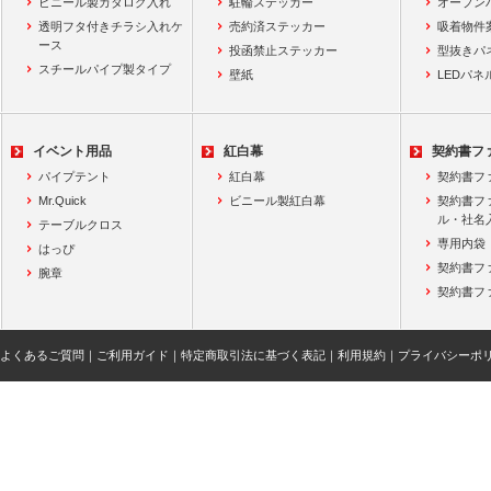
ビニール製カタログ入れ
駐輪ステッカー
オープン
透明フタ付きチラシ入れケ
売約済ステッカー
吸着物件
ース
投函禁止ステッカー
型抜きパ
スチールパイプ製タイプ
壁紙
LEDパネ
イベント用品
紅白幕
契約書フ
パイプテント
紅白幕
契約書フ
Mr.Quick
ビニール製紅白幕
契約書フ
ル・社名
テーブルクロス
専用内袋
はっぴ
契約書フ
腕章
契約書フ
よくあるご質問
｜
ご利用ガイド
｜
特定商取引法に基づく表記
｜
利用規約
｜
プライバシーポ