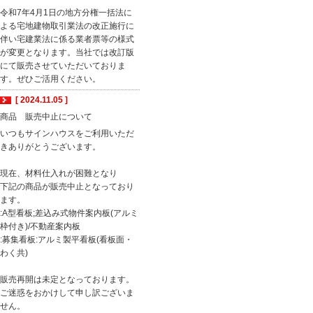
令和7年4月1日の地方分権一括法に
よる宅地建物取引業法の改正施行に
伴い宅建業法に係る業者票等の様式
が変更となります。当社では改訂版
にて販売させていただいておりま
す。ぜひご活用ください。
[ 2024.11.05 ]
商品 販売中止について
いつもサインハウスをご利用いただ
きありがとうございます。
現在、材料仕入れが困難となり
下記の商品が販売中止となっており
ます。
:A型看板;差込み式物件案内板(アルミ
枠付き)/不動産案内板
:募集看板:アルミ製平看板(看板面・
わく共)
販売再開は未定となっております。
ご迷惑をおかけして申し訳ございま
せん。