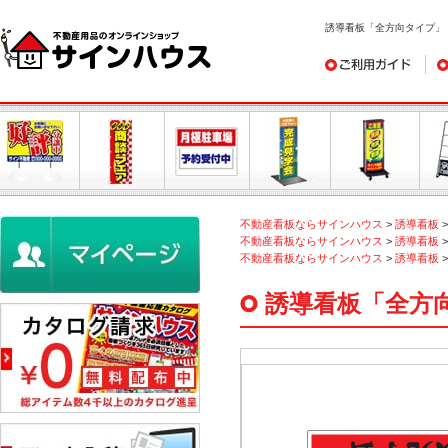
誘導看板「全方向タイプ」
ご利用ガイド
デ
不動産看板ならサインハウス
>
誘導看板
不動産看板ならサインハウス
>
誘導看板
不動産看板ならサインハウス
>
誘導看板
誘導看板「全方