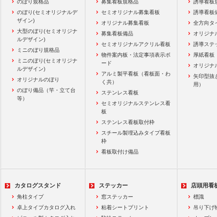
のぼり規格品
募集看板規格品
誘導看板
のぼり(セミオリジナルデ
セミオリジナル募集看板
誘導看板
ザイン)
オリジナル募集看板
全方向タ
大型のぼり(セミオリジナ
募集看板備品
オリジナ
ルデザイン)
セミオリジナルアクリル看板
誘導ステ
ミニのぼり規格品
物件案内板・法定事項表示ボ
厚紙看板
ミニのぼり(セミオリジナ
ード
オリジナ
ルデザイン)
アルミ製平看板（看板面・わ
矢印型抜
オリジナルのぼり
く共）
用）
のぼり備品（竿・立て台
ステンレス看板
等）
セミオリジナルステンレス看
板
ステンレス看板取付枠
スチール製埋込みタイプ看板
枠
看板取付け備品
カタログスタンド
ステッカー
店頭用看
角柱タイプ
窓ステッカー
標識
卓上タイプカタログ入れ
粘着シートプリント
吊り下げ