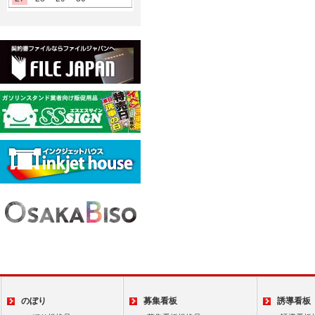
のぼり
募集看板
誘導看板