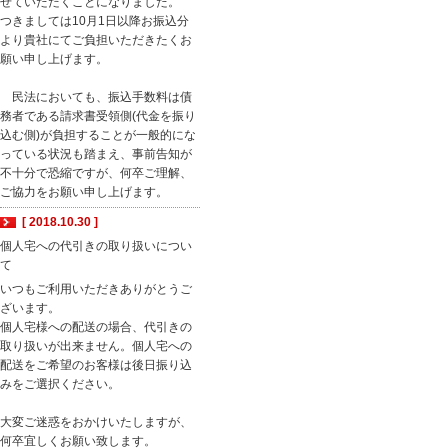
せていただくことになりました。
つきましては10月1日以降お振込分
より貴社にてご負担いただきたくお
願い申し上げます。
民法においても、振込手数料は債
務者である請求書受領側(代金を振り
込む側)が負担することが一般的にな
っている状況も踏まえ、事前告知が
不十分で恐縮ですが、何卒ご理解、
ご協力をお願い申し上げます。
[ 2018.10.30 ]
個人宅への代引きの取り扱いについ
て
いつもご利用いただきありがとうご
ざいます。
個人宅様への配送の場合、代引きの
取り扱いが出来ません。個人宅への
配送をご希望のお客様は後日振り込
みをご選択ください。
大変ご迷惑をおかけいたしますが、
何卒宜しくお願い致します。