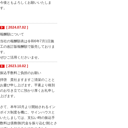
今後ともよろしくお願いいたしま
す。
[ 2024.07.02 ]
報酬額について
当社の報酬額表は令和6年7月1日施
工の改訂版報酬額で販売しておりま
す。
ぜひご活用くださいませ。
[ 2023.10.02 ]
振込手数料ご負担のお願い
拝啓 貴社ますますご清栄のことと
お慶び申し上げます。平素より格別
のお引き立てに預かり厚くお礼申し
上げます。
さて、本年10月より開始されるイン
ボイス制度を機に、サインハウスと
いたしましては、支払い時の振込手
数料は債務側(代金を振り込む側)とさ