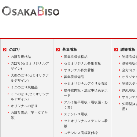
のぼり
募集看板
誘導看板
のぼり規格品
募集看板規格品
誘導看板
のぼり(セミオリジナルデ
セミオリジナル募集看板
誘導看板
ザイン)
オリジナル募集看板
全方向タ
大型のぼり(セミオリジナ
募集看板備品
オリジナ
ルデザイン)
セミオリジナルアクリル看板
誘導ステ
ミニのぼり規格品
物件案内板・法定事項表示ボ
厚紙看板
ミニのぼり(セミオリジナ
ード
オリジナ
ルデザイン)
アルミ製平看板（看板面・わ
矢印型抜
オリジナルのぼり
く共）
用）
のぼり備品（竿・立て台
ステンレス看板
等）
セミオリジナルステンレス看
板
ステンレス看板取付枠