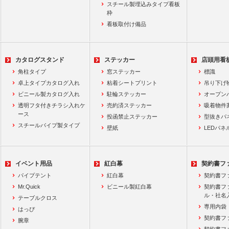
スチール製埋込みタイプ看板
枠
看板取付け備品
カタログスタンド
ステッカー
店頭用看
角柱タイプ
窓ステッカー
標識
卓上タイプカタログ入れ
粘着シートプリント
吊り下げ
ビニール製カタログ入れ
駐輪ステッカー
オープン
透明フタ付きチラシ入れケ
売約済ステッカー
吸着物件
ース
投函禁止ステッカー
型抜きパ
スチールパイプ製タイプ
壁紙
LEDパネ
イベント用品
紅白幕
契約書フ
パイプテント
紅白幕
契約書フ
Mr.Quick
ビニール製紅白幕
契約書フ
ル・社名
テーブルクロス
専用内袋
はっぴ
契約書フ
腕章