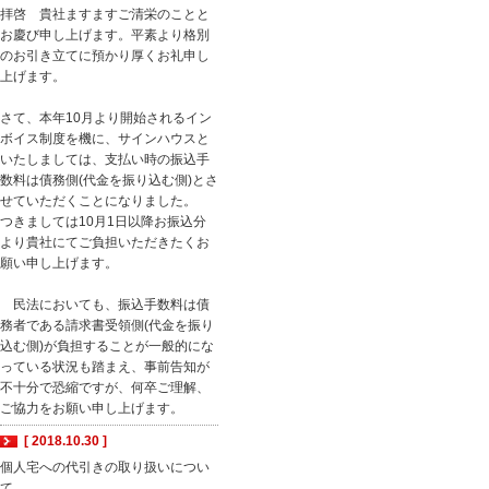
拝啓 貴社ますますご清栄のことと
お慶び申し上げます。平素より格別
のお引き立てに預かり厚くお礼申し
上げます。
さて、本年10月より開始されるイン
ボイス制度を機に、サインハウスと
いたしましては、支払い時の振込手
数料は債務側(代金を振り込む側)とさ
せていただくことになりました。
つきましては10月1日以降お振込分
より貴社にてご負担いただきたくお
願い申し上げます。
民法においても、振込手数料は債
務者である請求書受領側(代金を振り
込む側)が負担することが一般的にな
っている状況も踏まえ、事前告知が
不十分で恐縮ですが、何卒ご理解、
ご協力をお願い申し上げます。
[ 2018.10.30 ]
個人宅への代引きの取り扱いについ
て