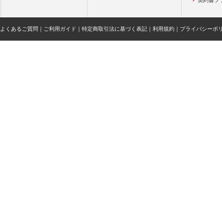
契約書フ
よくあるご質問
｜
ご利用ガイド
｜
特定商取引法に基づく表記
｜
利用規約
｜
プライバシーポ