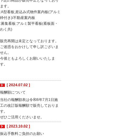
下記の商品が販売中止となっており
ます。
:A型看板;差込み式物件案内板(アルミ
枠付き)/不動産案内板
:募集看板:アルミ製平看板(看板面・
わく共)
販売再開は未定となっております。
ご迷惑をおかけして申し訳ございま
せん。
今後ともよろしくお願いいたしま
す。
[ 2024.07.02 ]
報酬額について
当社の報酬額表は令和6年7月1日施
工の改訂版報酬額で販売しておりま
す。
ぜひご活用くださいませ。
[ 2023.10.02 ]
振込手数料ご負担のお願い