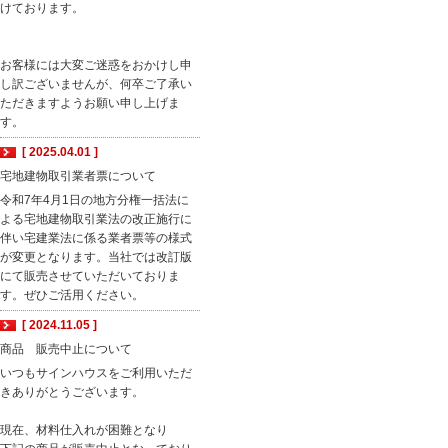
けております。
お客様には大変ご迷惑をおかけし申
し訳ございませんが、何卒ご了承い
ただきますようお願い申し上げま
す。
[ 2025.04.01 ]
宅地建物取引業者票について
令和7年4月1日の地方分権一括法に
よる宅地建物取引業法の改正施行に
伴い宅建業法に係る業者票等の様式
が変更となります。当社では改訂版
にて販売させていただいておりま
す。ぜひご活用ください。
[ 2024.11.05 ]
商品 販売中止について
いつもサインハウスをご利用いただ
きありがとうございます。
現在、材料仕入れが困難となり