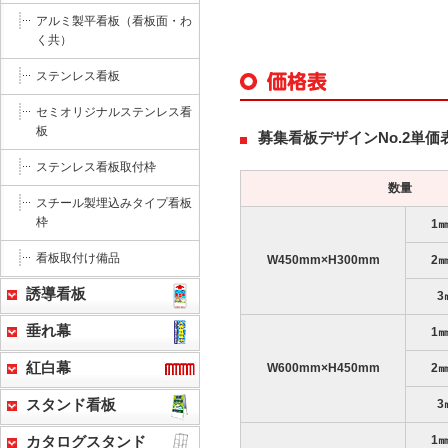
アルミ製平看板（看板面・わ
く共）
ステンレス看板
セミオリジナルステンレス看
板
募集看板デザインNo.2単価
ステンレス看板取付枠
数量
スチール製埋込みタイプ看板
枠
1
看板取付け備品
W450mm×H300mm
2
誘導看板
3
垂れ幕
1
紅白幕
W600mm×H450mm
2
3
スタンド看板
1
カタログスタンド