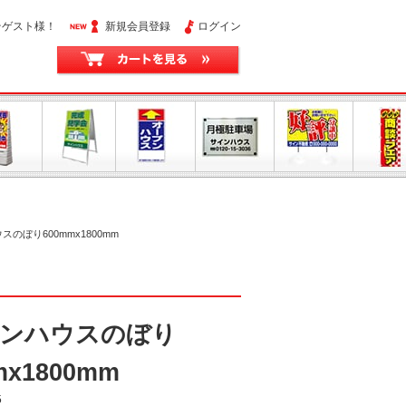
そゲスト様！
新規会員登録
ログイン
のぼり600mmx1800mm
ンハウスのぼり
mx1800mm
5