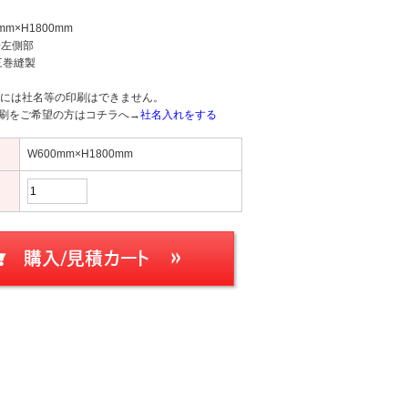
0mm×H1800mm
+左側部
三巻縫製
には社名等の印刷はできません。
印刷をご希望の方はコチラへ→
社名入れをする
W600mm×H1800mm