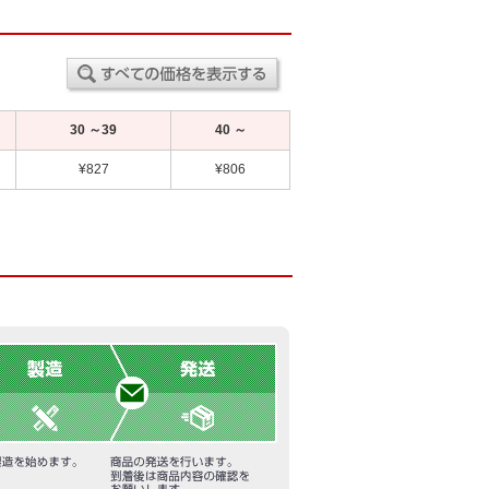
30 ～39
40 ～
¥827
¥806