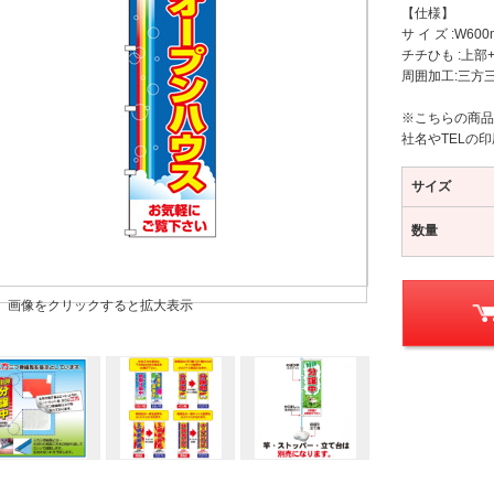
【仕様】
サ イ ズ :W60
チチひも :上部
周囲加工:三方
※こちらの商品
社名やTELの
サイズ
数量
画像をクリックすると拡大表示