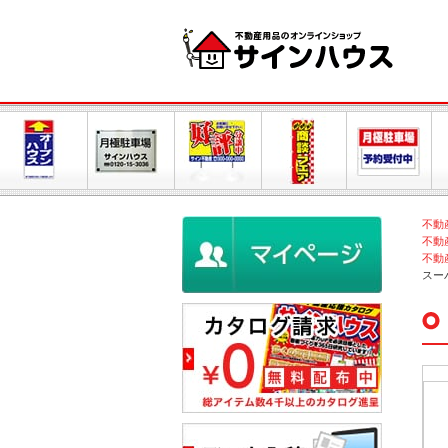
不動
不動
不動
スー