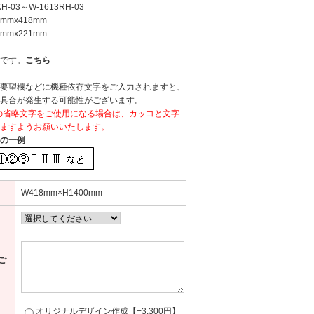
KH-03～W-1613RH-03
mmx418mm
mmx221mm
です。
こちら
要望欄などに機種依存文字をご入力されますと、
具合が発生する可能性がございます。
などの省略文字をご使用になる場合は、カッコと文字
ますようお願いいたします。
の一例
W418mm×H1400mm
ご
オリジナルデザイン作成【+3,300円】