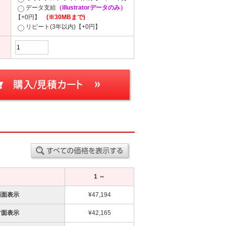
データ支給
（illustratorデータのみ）
【+0円】
(※30MBまで)
リピート(3年以内)【+0円】
1 ～
両面表示
¥47,194
片面表示
¥42,165