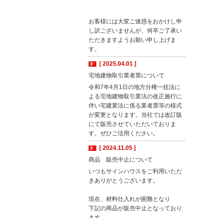
お客様には大変ご迷惑をおかけし申
し訳ございませんが、何卒ご了承い
ただきますようお願い申し上げま
す。
[ 2025.04.01 ]
宅地建物取引業者票について
令和7年4月1日の地方分権一括法に
よる宅地建物取引業法の改正施行に
伴い宅建業法に係る業者票等の様式
が変更となります。当社では改訂版
にて販売させていただいておりま
す。ぜひご活用ください。
[ 2024.11.05 ]
商品 販売中止について
いつもサインハウスをご利用いただ
きありがとうございます。
現在、材料仕入れが困難となり
下記の商品が販売中止となっており
ます。