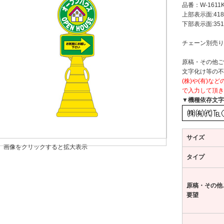
品番：
W-1611
上部表示面:418
下部表示面:351
チェーン別売り
原稿・その他ご
文字化け等の不
(株)や(有)
で入力して頂き
▼機種依存文字
サイズ
画像をクリックすると拡大表示
タイプ
原稿・その他
要望