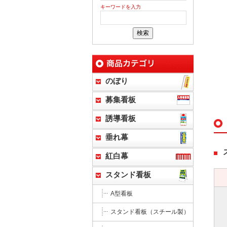
キーワードを入力
のぼり
募集看板
誘導看板
垂れ幕
紅白幕
スタンド看板
A型看板
スタンド看板（スチール製）