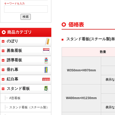
キーワードを入力
スタンド看板(スチール製)
のぼり
募集看板
数量
誘導看板
垂れ幕
W350mm×H970mm
紅白幕
表示な
スタンド看板
W400mm×H1230mm
A型看板
表示な
スタンド看板（スチール製）