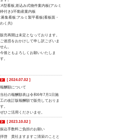
:A型看板;差込み式物件案内板(アルミ
枠付き)/不動産案内板
:募集看板:アルミ製平看板(看板面・
わく共)
販売再開は未定となっております。
ご迷惑をおかけして申し訳ございま
せん。
今後ともよろしくお願いいたしま
す。
[ 2024.07.02 ]
報酬額について
当社の報酬額表は令和6年7月1日施
工の改訂版報酬額で販売しておりま
す。
ぜひご活用くださいませ。
[ 2023.10.02 ]
振込手数料ご負担のお願い
拝啓 貴社ますますご清栄のことと