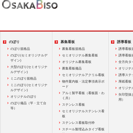
のぼり
募集看板
誘導看板
のぼり規格品
募集看板規格品
誘導看板
のぼり(セミオリジナルデ
セミオリジナル募集看板
誘導看板
ザイン)
オリジナル募集看板
全方向タ
大型のぼり(セミオリジナ
募集看板備品
オリジナ
ルデザイン)
セミオリジナルアクリル看板
誘導ステ
ミニのぼり規格品
物件案内板・法定事項表示ボ
厚紙看板
ミニのぼり(セミオリジナ
ード
オリジナ
ルデザイン)
アルミ製平看板（看板面・わ
矢印型抜
オリジナルのぼり
く共）
用）
のぼり備品（竿・立て台
ステンレス看板
等）
セミオリジナルステンレス看
板
ステンレス看板取付枠
スチール製埋込みタイプ看板