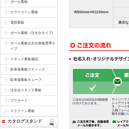
ポール看板
W500mm×H1230mm
カラーコーン看板
表示な
電照看板
ポール看板（注水台タイプ)
ポール看板注水台規格誘導タ
イプ
スタンド看板備品
駐車場看板スティック
駐車場看板キューブ
注水台スタンド看板
プラカード
スクリーン看板
カタログスタンド