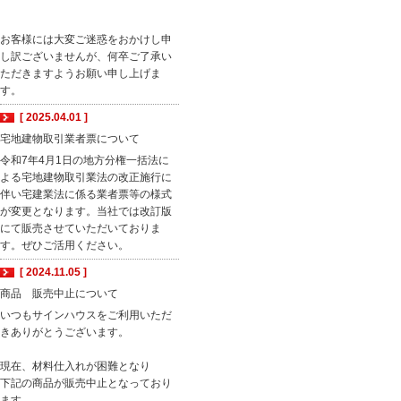
お客様には大変ご迷惑をおかけし申
し訳ございませんが、何卒ご了承い
ただきますようお願い申し上げま
す。
[ 2025.04.01 ]
宅地建物取引業者票について
令和7年4月1日の地方分権一括法に
よる宅地建物取引業法の改正施行に
伴い宅建業法に係る業者票等の様式
が変更となります。当社では改訂版
にて販売させていただいておりま
す。ぜひご活用ください。
[ 2024.11.05 ]
商品 販売中止について
いつもサインハウスをご利用いただ
きありがとうございます。
現在、材料仕入れが困難となり
下記の商品が販売中止となっており
ます。