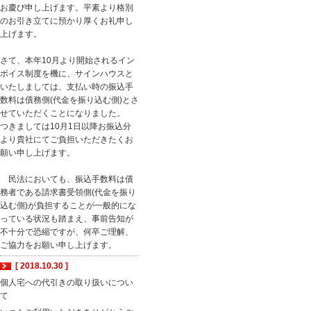
お慶び申し上げます。平素より格別
のお引き立てに預かり厚くお礼申し
上げます。
さて、本年10月より開始されるイン
ボイス制度を機に、サインハウスと
いたしましては、支払い時の振込手
数料は債務側(代金を振り込む側)とさ
せていただくことになりました。
つきましては10月1日以降お振込分
より貴社にてご負担いただきたくお
願い申し上げます。
民法においても、振込手数料は債
務者である請求書受領側(代金を振り
込む側)が負担することが一般的にな
っている状況も踏まえ、事前告知が
不十分で恐縮ですが、何卒ご理解、
ご協力をお願い申し上げます。
[ 2018.10.30 ]
個人宅への代引きの取り扱いについ
て