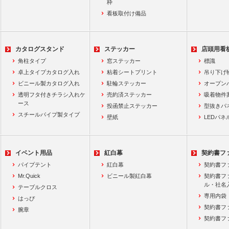
枠
看板取付け備品
カタログスタンド
ステッカー
店頭用看
角柱タイプ
窓ステッカー
標識
卓上タイプカタログ入れ
粘着シートプリント
吊り下げ
ビニール製カタログ入れ
駐輪ステッカー
オープン
透明フタ付きチラシ入れケ
売約済ステッカー
吸着物件
ース
投函禁止ステッカー
型抜きパ
スチールパイプ製タイプ
壁紙
LEDパネ
イベント用品
紅白幕
契約書フ
パイプテント
紅白幕
契約書フ
Mr.Quick
ビニール製紅白幕
契約書フ
ル・社名
テーブルクロス
専用内袋
はっぴ
契約書フ
腕章
契約書フ