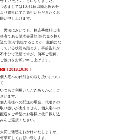
せていただくことになりました。
つきましては10月1日以降お振込分
より貴社にてご負担いただきたくお
願い申し上げます。
民法においても、振込手数料は債
務者である請求書受領側(代金を振り
込む側)が負担することが一般的にな
っている状況も踏まえ、事前告知が
不十分で恐縮ですが、何卒ご理解、
ご協力をお願い申し上げます。
[ 2018.10.30 ]
個人宅への代引きの取り扱いについ
て
いつもご利用いただきありがとうご
ざいます。
個人宅様への配送の場合、代引きの
取り扱いが出来ません。個人宅への
配送をご希望のお客様は後日振り込
みをご選択ください。
大変ご迷惑をおかけいたしますが、
何卒宜しくお願い致します。