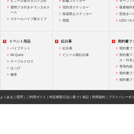
ビニール製カタログ入れ
駐輪ステッカー
オープン
透明フタ付きチラシ入れケ
売約済ステッカー
吸着物件
ース
投函禁止ステッカー
型抜きパ
スチールパイプ製タイプ
壁紙
LEDパネ
イベント用品
紅白幕
契約書フ
パイプテント
紅白幕
契約書フ
Mr.Quick
ビニール製紅白幕
契約書フ
ル・社名
テーブルクロス
専用内袋
はっぴ
契約書フ
腕章
契約書フ
よくあるご質問
｜
ご利用ガイド
｜
特定商取引法に基づく表記
｜
利用規約
｜
プライバシーポ