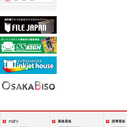
のぼり
募集看板
誘導看板