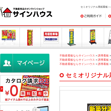
セミオリジナル厚紙看板＜
ご利用ガイド
デ
不動産看板ならサインハウス
>
誘導看板
不動産看板ならサインハウス
>
誘導看板
不動産看板ならサインハウス
>
誘導看板
セミオリジナル