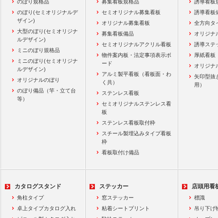
のぼり規格品
募集看板規格品
誘導看板
のぼり(セミオリジナルデ
セミオリジナル募集看板
誘導看板
ザイン)
オリジナル募集看板
全方向タ
大型のぼり(セミオリジナ
募集看板備品
オリジナ
ルデザイン)
セミオリジナルアクリル看板
誘導ステ
ミニのぼり規格品
物件案内板・法定事項表示ボ
厚紙看板
ミニのぼり(セミオリジナ
ード
オリジナ
ルデザイン)
アルミ製平看板（看板面・わ
矢印型抜
オリジナルのぼり
く共）
用）
のぼり備品（竿・立て台
ステンレス看板
等）
セミオリジナルステンレス看
板
ステンレス看板取付枠
スチール製埋込みタイプ看板
枠
看板取付け備品
カタログスタンド
ステッカー
店頭用看
角柱タイプ
窓ステッカー
標識
卓上タイプカタログ入れ
粘着シートプリント
吊り下げ