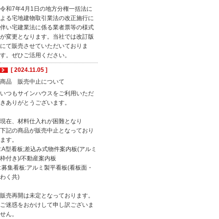
令和7年4月1日の地方分権一括法に
よる宅地建物取引業法の改正施行に
伴い宅建業法に係る業者票等の様式
が変更となります。当社では改訂版
にて販売させていただいておりま
す。ぜひご活用ください。
[ 2024.11.05 ]
商品 販売中止について
いつもサインハウスをご利用いただ
きありがとうございます。
現在、材料仕入れが困難となり
下記の商品が販売中止となっており
ます。
:A型看板;差込み式物件案内板(アルミ
枠付き)/不動産案内板
:募集看板:アルミ製平看板(看板面・
わく共)
販売再開は未定となっております。
ご迷惑をおかけして申し訳ございま
せん。