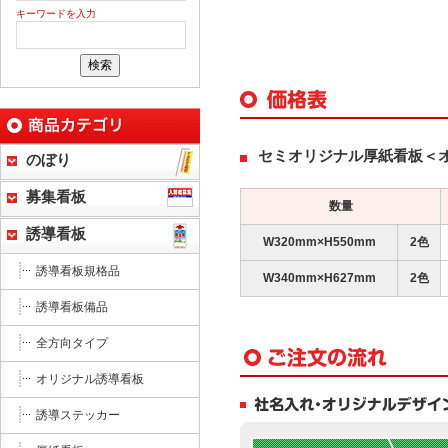
キーワードを入力
セミオリジナル厚紙看板＜
のぼり
募集看板
数量
誘導看板
W320mm×H550mm
2色
誘導看板規格品
W340mm×H627mm
2色
誘導看板備品
全方向タイプ
オリジナル誘導看板
誘導ステッカー