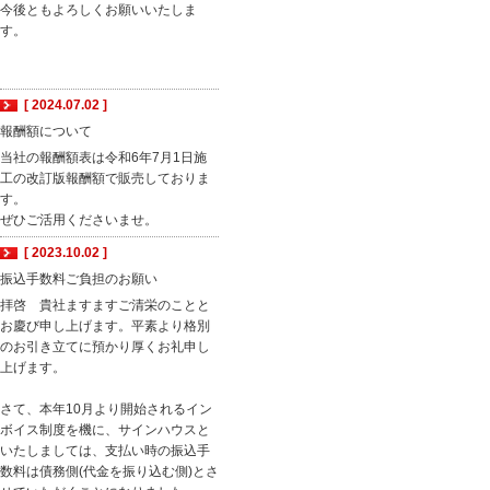
今後ともよろしくお願いいたしま
す。
[ 2024.07.02 ]
報酬額について
当社の報酬額表は令和6年7月1日施
工の改訂版報酬額で販売しておりま
す。
ぜひご活用くださいませ。
[ 2023.10.02 ]
振込手数料ご負担のお願い
拝啓 貴社ますますご清栄のことと
お慶び申し上げます。平素より格別
のお引き立てに預かり厚くお礼申し
上げます。
さて、本年10月より開始されるイン
ボイス制度を機に、サインハウスと
いたしましては、支払い時の振込手
数料は債務側(代金を振り込む側)とさ