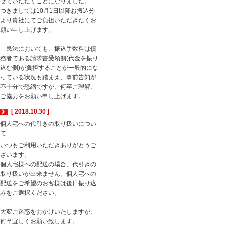
せていただくことになりました。
つきましては10月1日以降お振込分
より貴社にてご負担いただきたくお
願い申し上げます。
民法においても、振込手数料は債
務者である請求書受領側(代金を振り
込む側)が負担することが一般的にな
っている状況も踏まえ、事前告知が
不十分で恐縮ですが、何卒ご理解、
ご協力をお願い申し上げます。
[ 2018.10.30 ]
個人宅への代引きの取り扱いについ
て
いつもご利用いただきありがとうご
ざいます。
個人宅様への配送の場合、代引きの
取り扱いが出来ません。個人宅への
配送をご希望のお客様は後日振り込
みをご選択ください。
大変ご迷惑をおかけいたしますが、
何卒宜しくお願い致します。