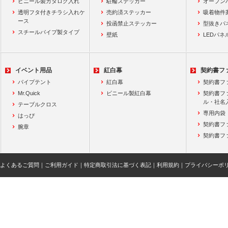
ビニール製カタログ入れ
駐輪ステッカー
オープン
透明フタ付きチラシ入れケ
売約済ステッカー
吸着物件
ース
投函禁止ステッカー
型抜きパ
スチールパイプ製タイプ
壁紙
LEDパネ
イベント用品
紅白幕
契約書フ
パイプテント
紅白幕
契約書フ
Mr.Quick
ビニール製紅白幕
契約書フ
ル・社名
テーブルクロス
専用内袋
はっぴ
契約書フ
腕章
契約書フ
よくあるご質問
｜
ご利用ガイド
｜
特定商取引法に基づく表記
｜
利用規約
｜
プライバシーポ