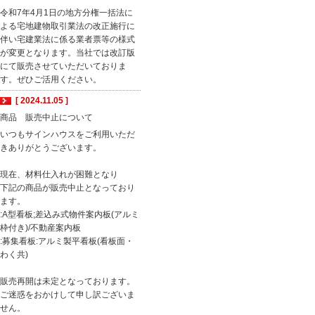
令和7年4月1日の地方分権一括法に
よる宅地建物取引業法の改正施行に
伴い宅建業法に係る業者票等の様式
が変更となります。当社では改訂版
にて販売させていただいておりま
す。ぜひご活用ください。
[ 2024.11.05 ]
商品 販売中止について
いつもサインハウスをご利用いただ
きありがとうございます。
現在、材料仕入れが困難となり
下記の商品が販売中止となっており
ます。
:A型看板;差込み式物件案内板(アルミ
枠付き)/不動産案内板
:募集看板:アルミ製平看板(看板面・
わく共)
販売再開は未定となっております。
ご迷惑をおかけして申し訳ございま
せん。