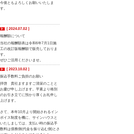
今後ともよろしくお願いいたしま
す。
[ 2024.07.02 ]
報酬額について
当社の報酬額表は令和6年7月1日施
工の改訂版報酬額で販売しておりま
す。
ぜひご活用くださいませ。
[ 2023.10.02 ]
振込手数料ご負担のお願い
拝啓 貴社ますますご清栄のことと
お慶び申し上げます。平素より格別
のお引き立てに預かり厚くお礼申し
上げます。
さて、本年10月より開始されるイン
ボイス制度を機に、サインハウスと
いたしましては、支払い時の振込手
数料は債務側(代金を振り込む側)とさ