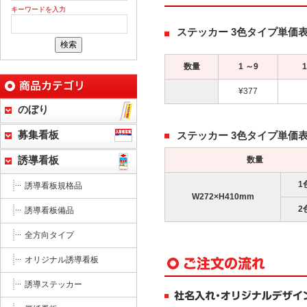
キーワードを入力
ステッカー 3色タイプ単価
数量
1 ～9
¥377
のぼり
募集看板
ステッカー 3色タイプ単価
数量
誘導看板
1
誘導看板規格品
W272×H410mm
2
誘導看板備品
全方向タイプ
オリジナル誘導看板
誘導ステッカー