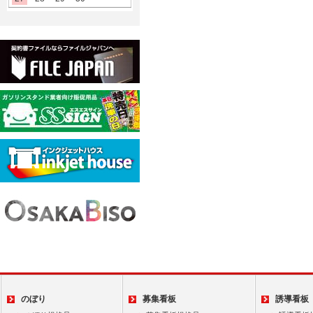
のぼり
募集看板
誘導看板