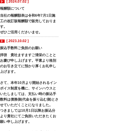
[ 2024.07.02 ]
報酬額について
当社の報酬額表は令和6年7月1日施
工の改訂版報酬額で販売しておりま
す。
ぜひご活用くださいませ。
[ 2023.10.02 ]
振込手数料ご負担のお願い
拝啓 貴社ますますご清栄のことと
お慶び申し上げます。平素より格別
のお引き立てに預かり厚くお礼申し
上げます。
さて、本年10月より開始されるイン
ボイス制度を機に、サインハウスと
いたしましては、支払い時の振込手
数料は債務側(代金を振り込む側)とさ
せていただくことになりました。
つきましては10月1日以降お振込分
より貴社にてご負担いただきたくお
願い申し上げます。