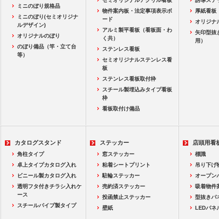
セミオリジナルアクリル看板
誘導ステ
ミニのぼり規格品
物件案内板・法定事項表示ボ
厚紙看板
ミニのぼり(セミオリジナ
ード
オリジナ
ルデザイン)
アルミ製平看板（看板面・わ
矢印型抜
オリジナルのぼり
く共）
用）
のぼり備品（竿・立て台
ステンレス看板
等）
セミオリジナルステンレス看
板
ステンレス看板取付枠
スチール製埋込みタイプ看板
枠
看板取付け備品
カタログスタンド
ステッカー
店頭用看
角柱タイプ
窓ステッカー
標識
卓上タイプカタログ入れ
粘着シートプリント
吊り下げ
ビニール製カタログ入れ
駐輪ステッカー
オープン
透明フタ付きチラシ入れケ
売約済ステッカー
吸着物件
ース
投函禁止ステッカー
型抜きパ
スチールパイプ製タイプ
壁紙
LEDパネ