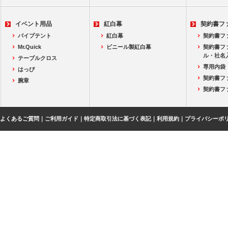
イベント用品
紅白幕
契約書フ
パイプテント
紅白幕
契約書フ
Mr.Quick
ビニール製紅白幕
契約書フ
ル・社名
テーブルクロス
専用内袋
はっぴ
契約書フ
腕章
契約書フ
よくあるご質問
｜
ご利用ガイド
｜
特定商取引法に基づく表記
｜
利用規約
｜
プライバシーポ