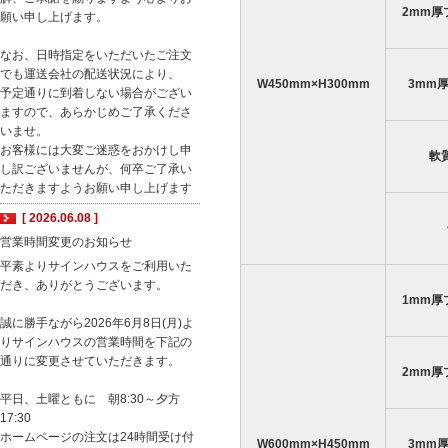
2mm厚
願い申し上げます。
なお、日時指定をいただいたご注文
でも運送会社の配送状況により、
W450mm×H300mm
3mm
予定通りに到着しない場合がござい
ますので、あらかじめご了承くださ
いませ。
お客様には大変ご迷惑をおかけし申
軟
し訳ございませんが、何卒ご了承い
ただきますようお願い申し上げます
[ 2026.06.08 ]
営業時間変更のお知らせ
平素よりサインハウスをご利用いた
だき、ありがとうございます。
1mm厚
誠に勝手ながら2026年6月8日(月)よ
りサインハウスの営業時間を下記の
通りに変更させていただきます。
2mm厚
平日、土曜ともに 朝8:30～夕方
17:30
ホームページの注文は24時間受け付
W600mm×H450mm
3mm