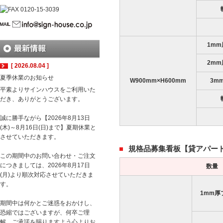
1m
2m
[ 2026.08.04 ]
夏季休業のお知らせ
W900mm×H600mm
3m
平素よりサインハウスをご利用いた
だき、ありがとうございます。
誠に勝手ながら【2026年8月13日
(木)～8月16日(日)まで】夏期休業と
させていただきます。
規格品募集看板【貸アパー
この期間中のお問い合わせ・ご注文
につきましては、2026年8月17日
数量
(月)より順次対応させていただきま
す。
1mm厚
期間中は何かとご迷惑をおかけし、
恐縮ではございますが、何卒ご理
解、ご承諾を賜りますよう心よりお