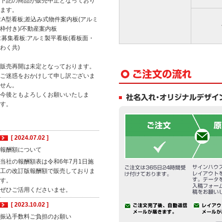
下記の商品が販売中止となっており
ます。
:A型看板;差込み式物件案内板(アルミ
枠付き)/不動産案内板
:募集看板:アルミ製平看板(看板面・
わく共)
販売再開は未定となっております。
ご迷惑をおかけして申し訳ございま
せん。
今後ともよろしくお願いいたしま
す。
[ 2024.07.02 ]
報酬額について
当社の報酬額表は令和6年7月1日施
工の改訂版報酬額で販売しておりま
す。
ぜひご活用くださいませ。
[ 2023.10.02 ]
振込手数料ご負担のお願い