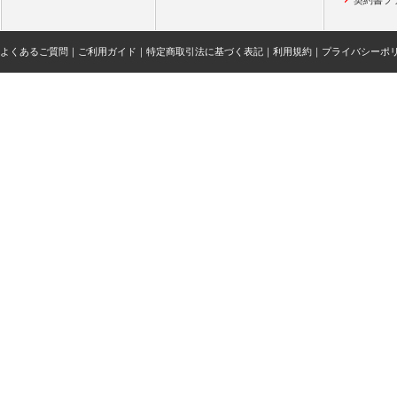
契約書フ
よくあるご質問
｜
ご利用ガイド
｜
特定商取引法に基づく表記
｜
利用規約
｜
プライバシーポ