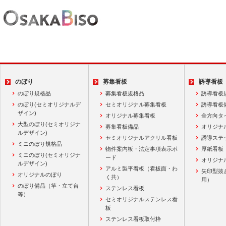
のぼり
募集看板
誘導看板
のぼり規格品
募集看板規格品
誘導看板
のぼり(セミオリジナルデ
セミオリジナル募集看板
誘導看板
ザイン)
オリジナル募集看板
全方向タ
大型のぼり(セミオリジナ
募集看板備品
オリジナ
ルデザイン)
セミオリジナルアクリル看板
誘導ステ
ミニのぼり規格品
物件案内板・法定事項表示ボ
厚紙看板
ミニのぼり(セミオリジナ
ード
オリジナ
ルデザイン)
アルミ製平看板（看板面・わ
矢印型抜
オリジナルのぼり
く共）
用）
のぼり備品（竿・立て台
ステンレス看板
等）
セミオリジナルステンレス看
板
ステンレス看板取付枠