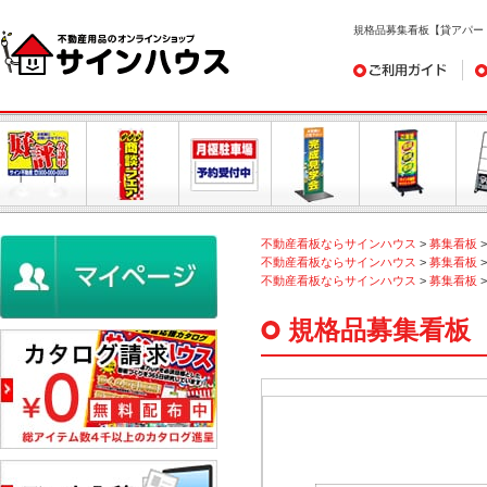
規格品募集看板【貸アパー
ご利用ガイド
デ
不動産看板ならサインハウス
>
募集看板
不動産看板ならサインハウス
>
募集看板
不動産看板ならサインハウス
>
募集看板
規格品募集看板