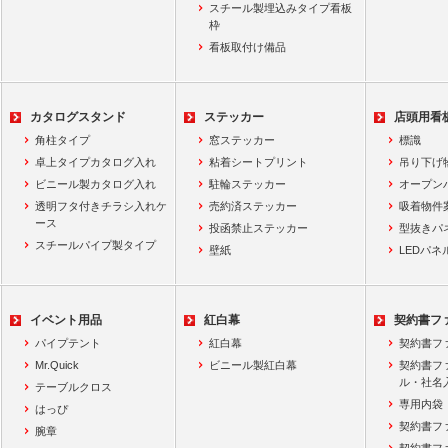
スチール製埋込みタイプ看板
枠
看板取付け備品
カタログスタンド
ステッカー
店頭用看
角柱タイプ
窓ステッカー
標識
卓上タイプカタログ入れ
粘着シートプリント
吊り下げ
ビニール製カタログ入れ
駐輪ステッカー
オープン
透明フタ付きチラシ入れケ
売約済ステッカー
吸着物件
ース
投函禁止ステッカー
型抜きパ
スチールパイプ製タイプ
壁紙
LEDパネ
イベント用品
紅白幕
契約書フ
パイプテント
紅白幕
契約書フ
Mr.Quick
ビニール製紅白幕
契約書フ
ル・社名
テーブルクロス
専用内袋
はっぴ
契約書フ
腕章