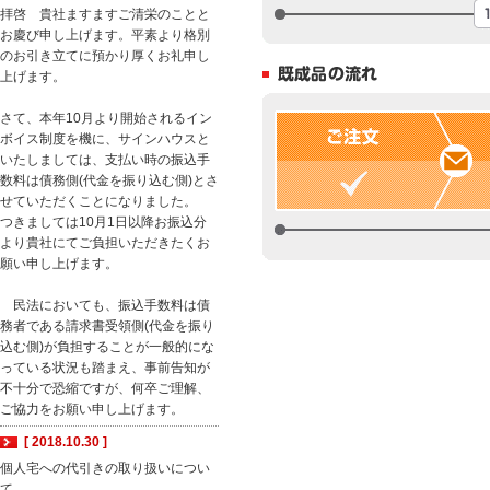
拝啓 貴社ますますご清栄のことと
お慶び申し上げます。平素より格別
のお引き立てに預かり厚くお礼申し
上げます。
さて、本年10月より開始されるイン
ボイス制度を機に、サインハウスと
いたしましては、支払い時の振込手
数料は債務側(代金を振り込む側)とさ
せていただくことになりました。
つきましては10月1日以降お振込分
より貴社にてご負担いただきたくお
願い申し上げます。
民法においても、振込手数料は債
務者である請求書受領側(代金を振り
込む側)が負担することが一般的にな
っている状況も踏まえ、事前告知が
不十分で恐縮ですが、何卒ご理解、
ご協力をお願い申し上げます。
[ 2018.10.30 ]
個人宅への代引きの取り扱いについ
て