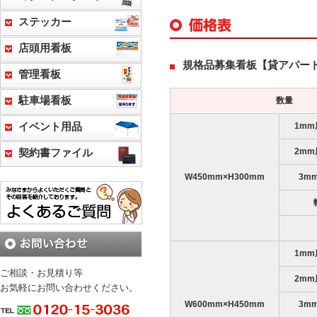
ステッカー
店頭用看板
規格品募集看板【貸アパー
管理看板
駐車場看板
数量
イベント用品
1m
2m
契約書ファイル
W450mm×H300mm
3m
1m
ご相談・お見積り等
2m
お気軽にお問い合わせください。
W600mm×H450mm
3m