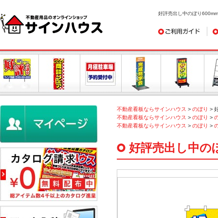
好評売出し中のぼり600mmx
ご利用ガイド
デ
不動産看板ならサインハウス
>
のぼり
>
不動産看板ならサインハウス
>
のぼり
>
不動産看板ならサインハウス
>
のぼり
>
好評売出し中のぼり