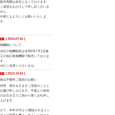
販売再開は未定となっております。
ご迷惑をおかけして申し訳ございま
せん。
今後ともよろしくお願いいたしま
す。
[ 2024.07.02 ]
報酬額について
当社の報酬額表は令和6年7月1日施
工の改訂版報酬額で販売しておりま
す。
ぜひご活用くださいませ。
[ 2023.10.02 ]
振込手数料ご負担のお願い
拝啓 貴社ますますご清栄のことと
お慶び申し上げます。平素より格別
のお引き立てに預かり厚くお礼申し
上げます。
さて、本年10月より開始されるイン