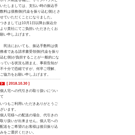
ボイス制度を機に、サインハウスと
いたしましては、支払い時の振込手
数料は債務側(代金を振り込む側)とさ
せていただくことになりました。
つきましては10月1日以降お振込分
より貴社にてご負担いただきたくお
願い申し上げます。
民法においても、振込手数料は債
務者である請求書受領側(代金を振り
込む側)が負担することが一般的にな
っている状況も踏まえ、事前告知が
不十分で恐縮ですが、何卒ご理解、
ご協力をお願い申し上げます。
[ 2018.10.30 ]
個人宅への代引きの取り扱いについ
て
いつもご利用いただきありがとうご
ざいます。
個人宅様への配送の場合、代引きの
取り扱いが出来ません。個人宅への
配送をご希望のお客様は後日振り込
みをご選択ください。