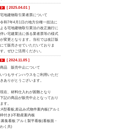
[ 2025.04.01 ]
宅地建物取引業者票について
令和7年4月1日の地方分権一括法に
よる宅地建物取引業法の改正施行に
伴い宅建業法に係る業者票等の様式
が変更となります。当社では改訂版
にて販売させていただいておりま
す。ぜひご活用ください。
[ 2024.11.05 ]
商品 販売中止について
いつもサインハウスをご利用いただ
きありがとうございます。
現在、材料仕入れが困難となり
下記の商品が販売中止となっており
ます。
:A型看板;差込み式物件案内板(アルミ
枠付き)/不動産案内板
:募集看板:アルミ製平看板(看板面・
わく共)