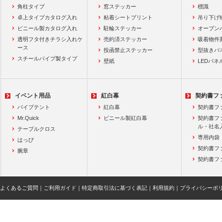
角柱タイプ
窓ステッカー
標識
卓上タイプカタログ入れ
粘着シートプリント
吊り下げ
ビニール製カタログ入れ
駐輪ステッカー
オープン
透明フタ付きチラシ入れケ
売約済ステッカー
吸着物件
ース
投函禁止ステッカー
型抜きパ
スチールパイプ製タイプ
壁紙
LEDパネ
イベント用品
紅白幕
契約書フ
パイプテント
紅白幕
契約書フ
Mr.Quick
ビニール製紅白幕
契約書フ
ル・社名
テーブルクロス
専用内袋
はっぴ
契約書フ
腕章
契約書フ
よくあるご質問
｜
ご利用ガイド
｜
特定商取引法に基づく表記
｜
利用規約
｜
プライバシーポ