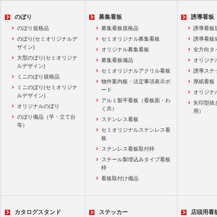
のぼり
募集看板
誘導看板
のぼり規格品
募集看板規格品
誘導看板
のぼり(セミオリジナルデ
セミオリジナル募集看板
誘導看板
ザイン)
オリジナル募集看板
全方向タ
大型のぼり(セミオリジナ
募集看板備品
オリジナ
ルデザイン)
セミオリジナルアクリル看板
誘導ステ
ミニのぼり規格品
物件案内板・法定事項表示ボ
厚紙看板
ミニのぼり(セミオリジナ
ード
オリジナ
ルデザイン)
アルミ製平看板（看板面・わ
矢印型抜
オリジナルのぼり
く共）
用）
のぼり備品（竿・立て台
ステンレス看板
等）
セミオリジナルステンレス看
板
ステンレス看板取付枠
スチール製埋込みタイプ看板
枠
看板取付け備品
カタログスタンド
ステッカー
店頭用看