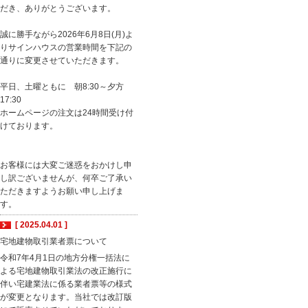
だき、ありがとうございます。
誠に勝手ながら2026年6月8日(月)よ
りサインハウスの営業時間を下記の
通りに変更させていただきます。
平日、土曜ともに 朝8:30～夕方
17:30
ホームページの注文は24時間受け付
けております。
お客様には大変ご迷惑をおかけし申
し訳ございませんが、何卒ご了承い
ただきますようお願い申し上げま
す。
[ 2025.04.01 ]
宅地建物取引業者票について
令和7年4月1日の地方分権一括法に
よる宅地建物取引業法の改正施行に
伴い宅建業法に係る業者票等の様式
が変更となります。当社では改訂版