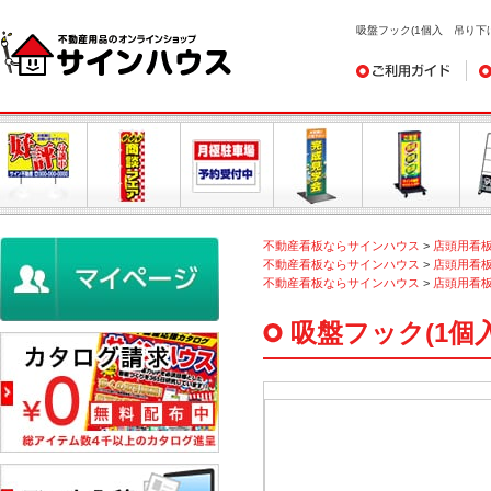
吸盤フック(1個入 吊り下げ重
ご利用ガイド
デ
不動産看板ならサインハウス
>
店頭用看
不動産看板ならサインハウス
>
店頭用看
不動産看板ならサインハウス
>
店頭用看
吸盤フック(1個入