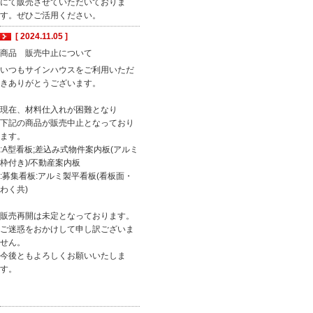
にて販売させていただいておりま
す。ぜひご活用ください。
[ 2024.11.05 ]
商品 販売中止について
いつもサインハウスをご利用いただ
きありがとうございます。
現在、材料仕入れが困難となり
下記の商品が販売中止となっており
ます。
:A型看板;差込み式物件案内板(アルミ
枠付き)/不動産案内板
:募集看板:アルミ製平看板(看板面・
わく共)
販売再開は未定となっております。
ご迷惑をおかけして申し訳ございま
せん。
今後ともよろしくお願いいたしま
す。