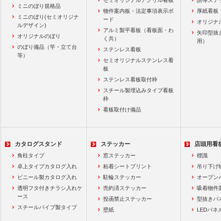
セミオリジナルアクリル看板
誘導ステ
ミニのぼり規格品
物件案内板・法定事項表示ボ
厚紙看板
ミニのぼり(セミオリジナ
ード
オリジナ
ルデザイン)
アルミ製平看板（看板面・わ
矢印型抜
オリジナルのぼり
く共）
用）
のぼり備品（竿・立て台
ステンレス看板
等）
セミオリジナルステンレス看
板
ステンレス看板取付枠
スチール製埋込みタイプ看板
枠
看板取付け備品
カタログスタンド
ステッカー
店頭用看
角柱タイプ
窓ステッカー
標識
卓上タイプカタログ入れ
粘着シートプリント
吊り下げ
ビニール製カタログ入れ
駐輪ステッカー
オープン
透明フタ付きチラシ入れケ
売約済ステッカー
吸着物件
ース
投函禁止ステッカー
型抜きパ
スチールパイプ製タイプ
壁紙
LEDパネ