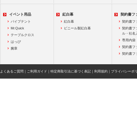
イベント用品
紅白幕
契約書フ
パイプテント
紅白幕
契約書フ
Mr.Quick
ビニール製紅白幕
契約書フ
ル・社名
テーブルクロス
専用内袋
はっぴ
契約書フ
腕章
契約書フ
よくあるご質問
｜
ご利用ガイド
｜
特定商取引法に基づく表記
｜
利用規約
｜
プライバシーポ