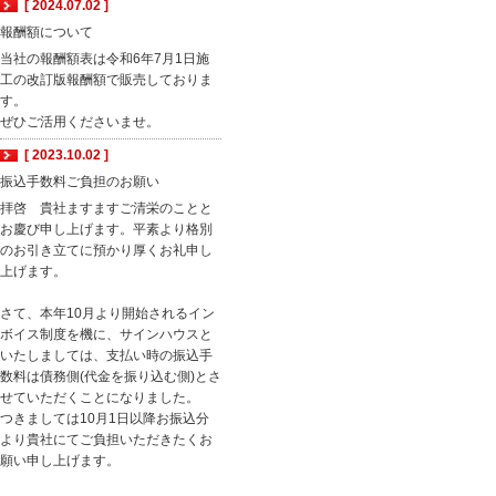
[ 2024.07.02 ]
報酬額について
当社の報酬額表は令和6年7月1日施
工の改訂版報酬額で販売しておりま
す。
ぜひご活用くださいませ。
[ 2023.10.02 ]
振込手数料ご負担のお願い
拝啓 貴社ますますご清栄のことと
お慶び申し上げます。平素より格別
のお引き立てに預かり厚くお礼申し
上げます。
さて、本年10月より開始されるイン
ボイス制度を機に、サインハウスと
いたしましては、支払い時の振込手
数料は債務側(代金を振り込む側)とさ
せていただくことになりました。
つきましては10月1日以降お振込分
より貴社にてご負担いただきたくお
願い申し上げます。