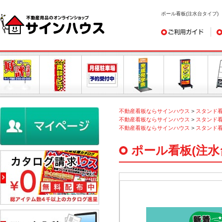
ポール看板(注水台タイプ)
ご利用ガイド
デ
不動産看板ならサインハウス
>
スタンド
不動産看板ならサインハウス
>
スタンド
不動産看板ならサインハウス
>
スタンド
ポール看板(注水