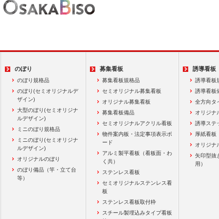
のぼり
募集看板
誘導看板
のぼり規格品
募集看板規格品
誘導看板
のぼり(セミオリジナルデ
セミオリジナル募集看板
誘導看板
ザイン)
オリジナル募集看板
全方向タ
大型のぼり(セミオリジナ
募集看板備品
オリジナ
ルデザイン)
セミオリジナルアクリル看板
誘導ステ
ミニのぼり規格品
物件案内板・法定事項表示ボ
厚紙看板
ミニのぼり(セミオリジナ
ード
オリジナ
ルデザイン)
アルミ製平看板（看板面・わ
矢印型抜
オリジナルのぼり
く共）
用）
のぼり備品（竿・立て台
ステンレス看板
等）
セミオリジナルステンレス看
板
ステンレス看板取付枠
スチール製埋込みタイプ看板