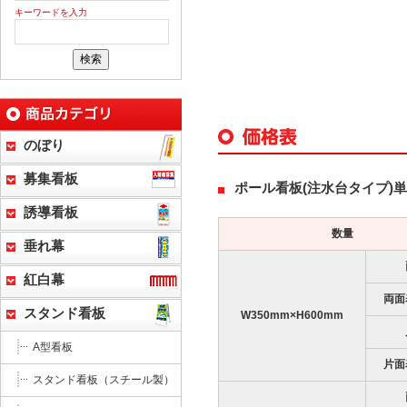
キーワードを入力
のぼり
募集看板
ポール看板(注水台タイプ)
誘導看板
数量
垂れ幕
紅白幕
両面
スタンド看板
W350mm×H600mm
A型看板
片面
スタンド看板（スチール製）