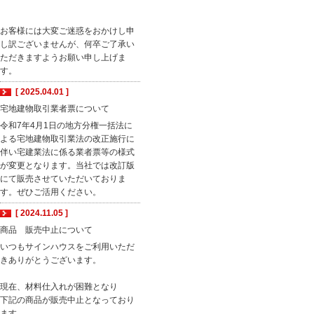
お客様には大変ご迷惑をおかけし申
し訳ございませんが、何卒ご了承い
ただきますようお願い申し上げま
す。
[ 2025.04.01 ]
宅地建物取引業者票について
令和7年4月1日の地方分権一括法に
よる宅地建物取引業法の改正施行に
伴い宅建業法に係る業者票等の様式
が変更となります。当社では改訂版
にて販売させていただいておりま
す。ぜひご活用ください。
[ 2024.11.05 ]
商品 販売中止について
いつもサインハウスをご利用いただ
きありがとうございます。
現在、材料仕入れが困難となり
下記の商品が販売中止となっており
ます。