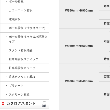
ポール看板
両面
カラーコーン看板
W350mm×H900mm
電照看板
片面
ポール看板（注水台タイプ)
ポール看板注水台規格誘導タ
両面
イプ
W360mm×H600mm
スタンド看板備品
片面
駐車場看板スティック
駐車場看板キューブ
両面
注水台スタンド看板
W400mm×H400mm
プラカード
片面
スクリーン看板
カタログスタンド