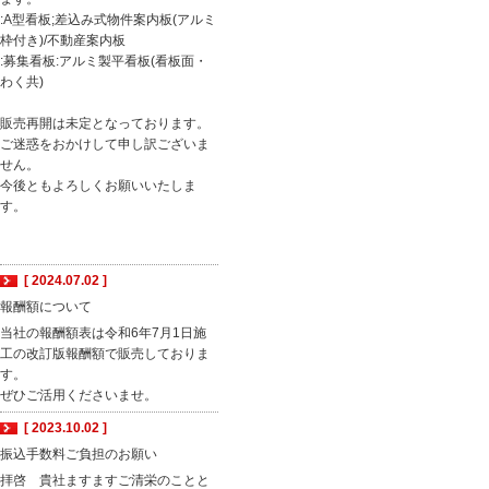
:A型看板;差込み式物件案内板(アルミ
枠付き)/不動産案内板
:募集看板:アルミ製平看板(看板面・
わく共)
販売再開は未定となっております。
ご迷惑をおかけして申し訳ございま
せん。
今後ともよろしくお願いいたしま
す。
[ 2024.07.02 ]
報酬額について
当社の報酬額表は令和6年7月1日施
工の改訂版報酬額で販売しておりま
す。
ぜひご活用くださいませ。
[ 2023.10.02 ]
振込手数料ご負担のお願い
拝啓 貴社ますますご清栄のことと