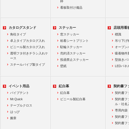
枠
看板取付け備品
カタログスタンド
ステッカー
店頭用看
角柱タイプ
窓ステッカー
標識
卓上タイプカタログ入れ
粘着シートプリント
吊り下げ
ビニール製カタログ入れ
駐輪ステッカー
オープン
透明フタ付きチラシ入れケ
売約済ステッカー
吸着物件
ース
投函禁止ステッカー
型抜きパ
スチールパイプ製タイプ
壁紙
LEDパネ
イベント用品
紅白幕
契約書フ
パイプテント
紅白幕
契約書フ
Mr.Quick
ビニール製紅白幕
契約書フ
ル・社名
テーブルクロス
専用内袋
はっぴ
契約書フ
腕章
契約書フ