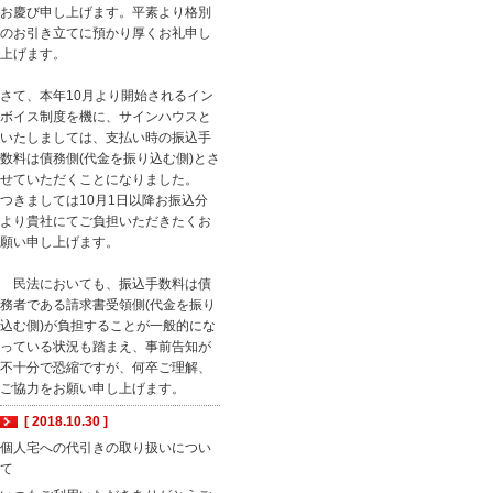
お慶び申し上げます。平素より格別
のお引き立てに預かり厚くお礼申し
上げます。
さて、本年10月より開始されるイン
ボイス制度を機に、サインハウスと
いたしましては、支払い時の振込手
数料は債務側(代金を振り込む側)とさ
せていただくことになりました。
つきましては10月1日以降お振込分
より貴社にてご負担いただきたくお
願い申し上げます。
民法においても、振込手数料は債
務者である請求書受領側(代金を振り
込む側)が負担することが一般的にな
っている状況も踏まえ、事前告知が
不十分で恐縮ですが、何卒ご理解、
ご協力をお願い申し上げます。
[ 2018.10.30 ]
個人宅への代引きの取り扱いについ
て