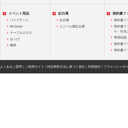
イベント用品
紅白幕
契約書フ
パイプテント
紅白幕
契約書フ
Mr.Quick
ビニール製紅白幕
契約書フ
ル・社名
テーブルクロス
専用内袋
はっぴ
契約書フ
腕章
契約書フ
よくあるご質問
｜
ご利用ガイド
｜
特定商取引法に基づく表記
｜
利用規約
｜
プライバシーポ