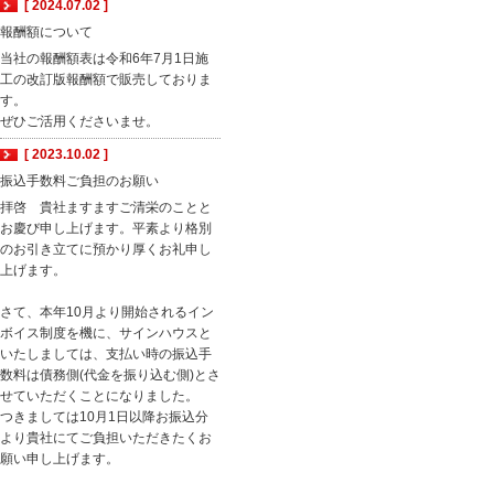
[ 2024.07.02 ]
報酬額について
当社の報酬額表は令和6年7月1日施
工の改訂版報酬額で販売しておりま
す。
ぜひご活用くださいませ。
[ 2023.10.02 ]
振込手数料ご負担のお願い
拝啓 貴社ますますご清栄のことと
お慶び申し上げます。平素より格別
のお引き立てに預かり厚くお礼申し
上げます。
さて、本年10月より開始されるイン
ボイス制度を機に、サインハウスと
いたしましては、支払い時の振込手
数料は債務側(代金を振り込む側)とさ
せていただくことになりました。
つきましては10月1日以降お振込分
より貴社にてご負担いただきたくお
願い申し上げます。