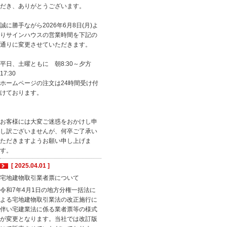
だき、ありがとうございます。
誠に勝手ながら2026年6月8日(月)よ
りサインハウスの営業時間を下記の
通りに変更させていただきます。
平日、土曜ともに 朝8:30～夕方
17:30
ホームページの注文は24時間受け付
けております。
お客様には大変ご迷惑をおかけし申
し訳ございませんが、何卒ご了承い
ただきますようお願い申し上げま
す。
[ 2025.04.01 ]
宅地建物取引業者票について
令和7年4月1日の地方分権一括法に
よる宅地建物取引業法の改正施行に
伴い宅建業法に係る業者票等の様式
が変更となります。当社では改訂版