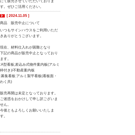
にて販売させていただいておりま
す。ぜひご活用ください。
[ 2024.11.05 ]
商品 販売中止について
いつもサインハウスをご利用いただ
きありがとうございます。
現在、材料仕入れが困難となり
下記の商品が販売中止となっており
ます。
:A型看板;差込み式物件案内板(アルミ
枠付き)/不動産案内板
:募集看板:アルミ製平看板(看板面・
わく共)
販売再開は未定となっております。
ご迷惑をおかけして申し訳ございま
せん。
今後ともよろしくお願いいたしま
す。