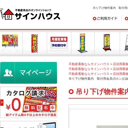
吊り下げ物件案内 取付用金具
ご利用ガイド
デ
不動産看板ならサインハウス
>
店頭用看
不動産看板ならサインハウス
>
店頭用看
不動産看板ならサインハウス
>
店頭用看
吊り下げ物件案内 取付用金具(Sカン)(1組
吊り下げ物件案内