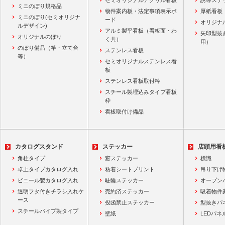
セミオリジナルアクリル看板
誘導ステ
ミニのぼり規格品
物件案内板・法定事項表示ボ
厚紙看板
ミニのぼり(セミオリジナ
ード
オリジナ
ルデザイン)
アルミ製平看板（看板面・わ
矢印型抜
オリジナルのぼり
く共）
用）
のぼり備品（竿・立て台
ステンレス看板
等）
セミオリジナルステンレス看
板
ステンレス看板取付枠
スチール製埋込みタイプ看板
枠
看板取付け備品
カタログスタンド
ステッカー
店頭用看
角柱タイプ
窓ステッカー
標識
卓上タイプカタログ入れ
粘着シートプリント
吊り下げ
ビニール製カタログ入れ
駐輪ステッカー
オープン
透明フタ付きチラシ入れケ
売約済ステッカー
吸着物件
ース
投函禁止ステッカー
型抜きパ
スチールパイプ製タイプ
壁紙
LEDパネ