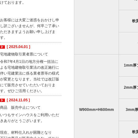
けております。
お客様には大変ご迷惑をおかけし申
軟
し訳ございませんが、何卒ご了承い
ただきますようお願い申し上げま
す。
[ 2025.04.01 ]
宅地建物取引業者票について
令和7年4月1日の地方分権一括法に
1mm厚
よる宅地建物取引業法の改正施行に
伴い宅建業法に係る業者票等の様式
が変更となります。当社では改訂版
にて販売させていただいておりま
2mm厚
す。ぜひご活用ください。
[ 2024.11.05 ]
商品 販売中止について
W900mm×H600mm
3mm
いつもサインハウスをご利用いただ
きありがとうございます。
軟
現在、材料仕入れが困難となり