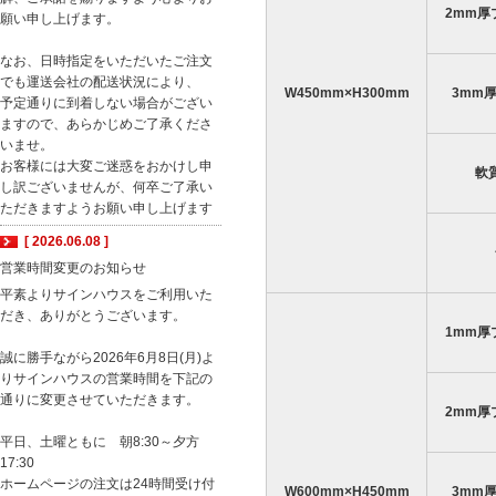
2mm厚
願い申し上げます。
なお、日時指定をいただいたご注文
でも運送会社の配送状況により、
W450mm×H300mm
3mm
予定通りに到着しない場合がござい
ますので、あらかじめご了承くださ
いませ。
お客様には大変ご迷惑をおかけし申
軟
し訳ございませんが、何卒ご了承い
ただきますようお願い申し上げます
[ 2026.06.08 ]
営業時間変更のお知らせ
平素よりサインハウスをご利用いた
だき、ありがとうございます。
1mm厚
誠に勝手ながら2026年6月8日(月)よ
りサインハウスの営業時間を下記の
通りに変更させていただきます。
2mm厚
平日、土曜ともに 朝8:30～夕方
17:30
ホームページの注文は24時間受け付
W600mm×H450mm
3mm