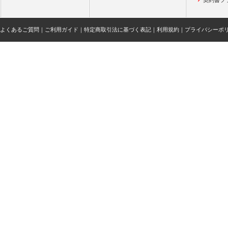
契約書フ
よくあるご質問
｜
ご利用ガイド
｜
特定商取引法に基づく表記
｜
利用規約
｜
プライバシーポ