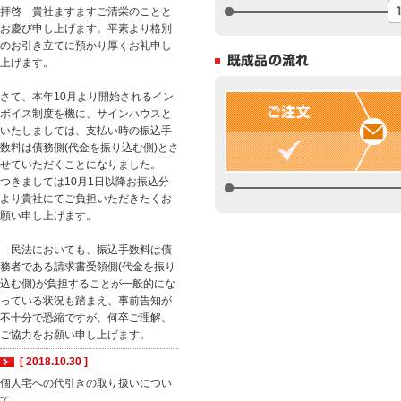
拝啓 貴社ますますご清栄のことと
お慶び申し上げます。平素より格別
のお引き立てに預かり厚くお礼申し
上げます。
さて、本年10月より開始されるイン
ボイス制度を機に、サインハウスと
いたしましては、支払い時の振込手
数料は債務側(代金を振り込む側)とさ
せていただくことになりました。
つきましては10月1日以降お振込分
より貴社にてご負担いただきたくお
願い申し上げます。
民法においても、振込手数料は債
務者である請求書受領側(代金を振り
込む側)が負担することが一般的にな
っている状況も踏まえ、事前告知が
不十分で恐縮ですが、何卒ご理解、
ご協力をお願い申し上げます。
[ 2018.10.30 ]
個人宅への代引きの取り扱いについ
て