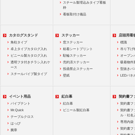
スチール製埋込みタイプ看板
枠
看板取付け備品
カタログスタンド
ステッカー
店頭用看
角柱タイプ
窓ステッカー
標識
卓上タイプカタログ入れ
粘着シートプリント
吊り下げ
ビニール製カタログ入れ
駐輪ステッカー
オープン
透明フタ付きチラシ入れケ
売約済ステッカー
吸着物件
ース
投函禁止ステッカー
型抜きパ
スチールパイプ製タイプ
壁紙
LEDパネ
イベント用品
紅白幕
契約書フ
パイプテント
紅白幕
契約書フ
Mr.Quick
ビニール製紅白幕
契約書フ
ル・社名
テーブルクロス
専用内袋
はっぴ
契約書フ
腕章