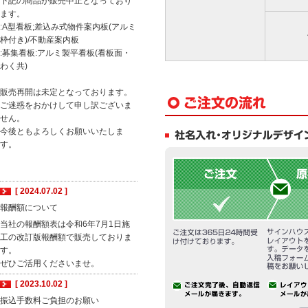
下記の商品が販売中止となっており
ます。
:A型看板;差込み式物件案内板(アルミ
枠付き)/不動産案内板
:募集看板:アルミ製平看板(看板面・
わく共)
販売再開は未定となっております。
ご迷惑をおかけして申し訳ございま
せん。
今後ともよろしくお願いいたしま
す。
[ 2024.07.02 ]
報酬額について
当社の報酬額表は令和6年7月1日施
工の改訂版報酬額で販売しておりま
す。
ぜひご活用くださいませ。
[ 2023.10.02 ]
振込手数料ご負担のお願い