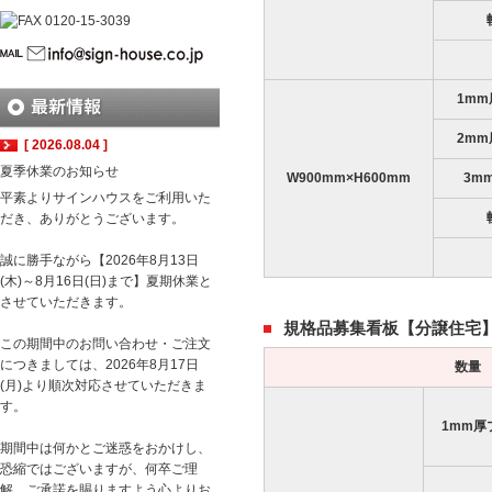
1m
2m
[ 2026.08.04 ]
夏季休業のお知らせ
W900mm×H600mm
3m
平素よりサインハウスをご利用いた
だき、ありがとうございます。
誠に勝手ながら【2026年8月13日
(木)～8月16日(日)まで】夏期休業と
させていただきます。
規格品募集看板【分譲住宅
この期間中のお問い合わせ・ご注文
につきましては、2026年8月17日
数量
(月)より順次対応させていただきま
す。
1mm厚
期間中は何かとご迷惑をおかけし、
恐縮ではございますが、何卒ご理
解、ご承諾を賜りますよう心よりお