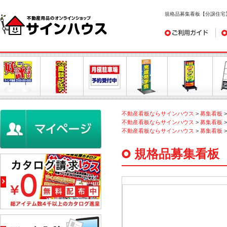
規格品募集看板【分譲住宅
ご利用ガイド
デ
不動産看板ならサインハウス
>
募集看板
不動産看板ならサインハウス
>
募集看板
不動産看板ならサインハウス
>
募集看板
規格品募集看板