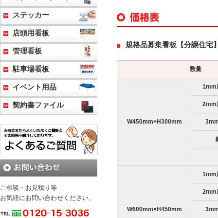
ステッカー
店頭用看板
規格品募集看板【分譲住宅
管理看板
駐車場看板
数量
イベント用品
1m
2m
契約書ファイル
W450mm×H300mm
3m
1m
ご相談・お見積り等
2m
お気軽にお問い合わせください。
W600mm×H450mm
3m