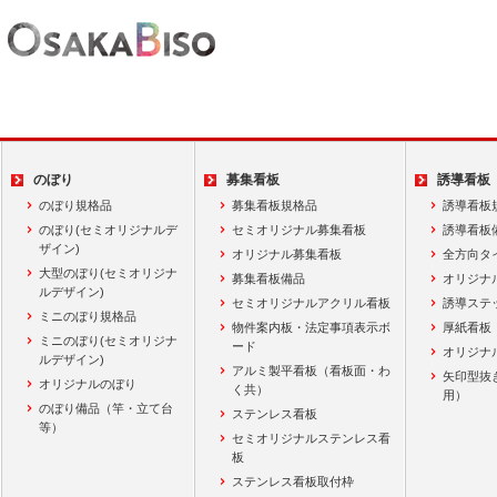
のぼり
募集看板
誘導看板
のぼり規格品
募集看板規格品
誘導看板
のぼり(セミオリジナルデ
セミオリジナル募集看板
誘導看板
ザイン)
オリジナル募集看板
全方向タ
大型のぼり(セミオリジナ
募集看板備品
オリジナ
ルデザイン)
セミオリジナルアクリル看板
誘導ステ
ミニのぼり規格品
物件案内板・法定事項表示ボ
厚紙看板
ミニのぼり(セミオリジナ
ード
オリジナ
ルデザイン)
アルミ製平看板（看板面・わ
矢印型抜
オリジナルのぼり
く共）
用）
のぼり備品（竿・立て台
ステンレス看板
等）
セミオリジナルステンレス看
板
ステンレス看板取付枠