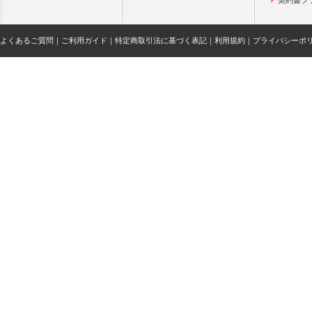
契約書フ
よくあるご質問
｜
ご利用ガイド
｜
特定商取引法に基づく表記
｜
利用規約
｜
プライバシーポ