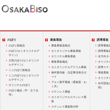
のぼり
募集看板
誘導看板
のぼり規格品
募集看板規格品
誘導看板
のぼり(セミオリジナルデ
セミオリジナル募集看板
誘導看板
ザイン)
オリジナル募集看板
全方向タ
大型のぼり(セミオリジナ
募集看板備品
オリジナ
ルデザイン)
セミオリジナルアクリル看板
誘導ステ
ミニのぼり規格品
物件案内板・法定事項表示ボ
厚紙看板
ミニのぼり(セミオリジナ
ード
オリジナ
ルデザイン)
アルミ製平看板（看板面・わ
矢印型抜
オリジナルのぼり
く共）
用）
のぼり備品（竿・立て台
ステンレス看板
等）
セミオリジナルステンレス看
板
ステンレス看板取付枠