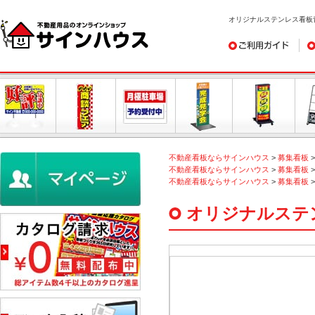
オリジナルステンレス看板
ご利用ガイド
デ
不動産看板ならサインハウス
>
募集看板
不動産看板ならサインハウス
>
募集看板
不動産看板ならサインハウス
>
募集看板
オリジナルステ