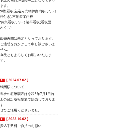
下記の商品が販売中止となっており
ます。
:A型看板;差込み式物件案内板(アルミ
枠付き)/不動産案内板
:募集看板:アルミ製平看板(看板面・
わく共)
販売再開は未定となっております。
ご迷惑をおかけして申し訳ございま
せん。
今後ともよろしくお願いいたしま
す。
[ 2024.07.02 ]
報酬額について
当社の報酬額表は令和6年7月1日施
工の改訂版報酬額で販売しておりま
す。
ぜひご活用くださいませ。
[ 2023.10.02 ]
振込手数料ご負担のお願い