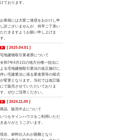
けております。
お客様には大変ご迷惑をおかけし申
し訳ございませんが、何卒ご了承い
ただきますようお願い申し上げま
す。
[ 2025.04.01 ]
宅地建物取引業者票について
令和7年4月1日の地方分権一括法に
よる宅地建物取引業法の改正施行に
伴い宅建業法に係る業者票等の様式
が変更となります。当社では改訂版
にて販売させていただいておりま
す。ぜひご活用ください。
[ 2024.11.05 ]
商品 販売中止について
いつもサインハウスをご利用いただ
きありがとうございます。
現在、材料仕入れが困難となり