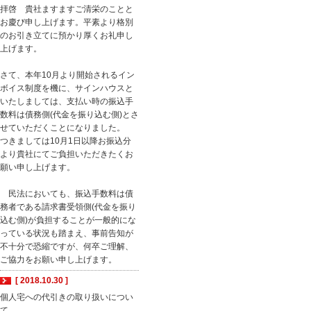
拝啓 貴社ますますご清栄のことと
お慶び申し上げます。平素より格別
のお引き立てに預かり厚くお礼申し
上げます。
さて、本年10月より開始されるイン
ボイス制度を機に、サインハウスと
いたしましては、支払い時の振込手
数料は債務側(代金を振り込む側)とさ
せていただくことになりました。
つきましては10月1日以降お振込分
より貴社にてご負担いただきたくお
願い申し上げます。
民法においても、振込手数料は債
務者である請求書受領側(代金を振り
込む側)が負担することが一般的にな
っている状況も踏まえ、事前告知が
不十分で恐縮ですが、何卒ご理解、
ご協力をお願い申し上げます。
[ 2018.10.30 ]
個人宅への代引きの取り扱いについ
て