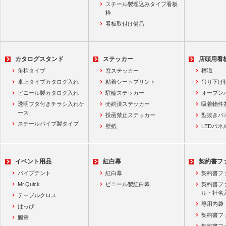
スチール製埋込みタイプ看板
枠
看板取付け備品
カタログスタンド
ステッカー
店頭用看
角柱タイプ
窓ステッカー
標識
卓上タイプカタログ入れ
粘着シートプリント
吊り下げ
ビニール製カタログ入れ
駐輪ステッカー
オープン
透明フタ付きチラシ入れケ
売約済ステッカー
吸着物件
ース
投函禁止ステッカー
型抜きパ
スチールパイプ製タイプ
壁紙
LEDパネ
イベント用品
紅白幕
契約書フ
パイプテント
紅白幕
契約書フ
Mr.Quick
ビニール製紅白幕
契約書フ
ル・社名
テーブルクロス
専用内袋
はっぴ
契約書フ
腕章