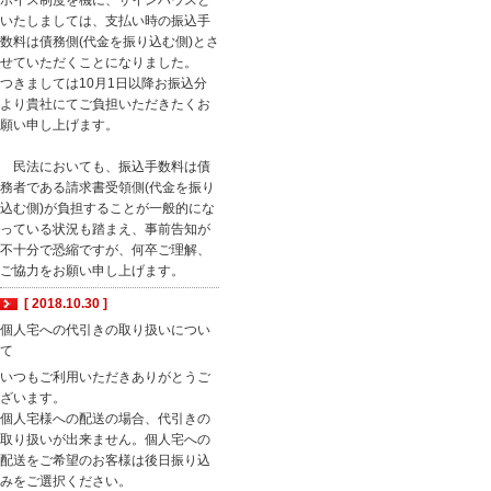
ボイス制度を機に、サインハウスと
いたしましては、支払い時の振込手
数料は債務側(代金を振り込む側)とさ
せていただくことになりました。
つきましては10月1日以降お振込分
より貴社にてご負担いただきたくお
願い申し上げます。
民法においても、振込手数料は債
務者である請求書受領側(代金を振り
込む側)が負担することが一般的にな
っている状況も踏まえ、事前告知が
不十分で恐縮ですが、何卒ご理解、
ご協力をお願い申し上げます。
[ 2018.10.30 ]
個人宅への代引きの取り扱いについ
て
いつもご利用いただきありがとうご
ざいます。
個人宅様への配送の場合、代引きの
取り扱いが出来ません。個人宅への
配送をご希望のお客様は後日振り込
みをご選択ください。