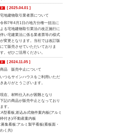
[ 2025.04.01 ]
宅地建物取引業者票について
令和7年4月1日の地方分権一括法に
よる宅地建物取引業法の改正施行に
伴い宅建業法に係る業者票等の様式
が変更となります。当社では改訂版
にて販売させていただいておりま
す。ぜひご活用ください。
[ 2024.11.05 ]
商品 販売中止について
いつもサインハウスをご利用いただ
きありがとうございます。
現在、材料仕入れが困難となり
下記の商品が販売中止となっており
ます。
:A型看板;差込み式物件案内板(アルミ
枠付き)/不動産案内板
:募集看板:アルミ製平看板(看板面・
わく共)