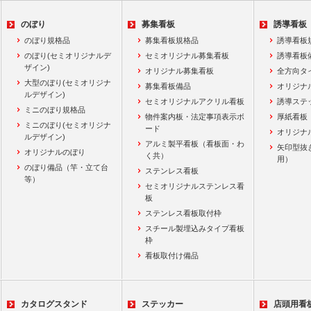
のぼり
募集看板
誘導看板
のぼり規格品
募集看板規格品
誘導看板
のぼり(セミオリジナルデ
セミオリジナル募集看板
誘導看板
ザイン)
オリジナル募集看板
全方向タ
大型のぼり(セミオリジナ
募集看板備品
オリジナ
ルデザイン)
セミオリジナルアクリル看板
誘導ステ
ミニのぼり規格品
物件案内板・法定事項表示ボ
厚紙看板
ミニのぼり(セミオリジナ
ード
オリジナ
ルデザイン)
アルミ製平看板（看板面・わ
矢印型抜
オリジナルのぼり
く共）
用）
のぼり備品（竿・立て台
ステンレス看板
等）
セミオリジナルステンレス看
板
ステンレス看板取付枠
スチール製埋込みタイプ看板
枠
看板取付け備品
カタログスタンド
ステッカー
店頭用看