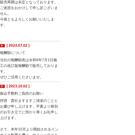
販売再開は未定となっております。
ご迷惑をおかけして申し訳ございま
せん。
今後ともよろしくお願いいたしま
す。
[ 2024.07.02 ]
報酬額について
当社の報酬額表は令和6年7月1日施
工の改訂版報酬額で販売しておりま
す。
ぜひご活用くださいませ。
[ 2023.10.02 ]
振込手数料ご負担のお願い
拝啓 貴社ますますご清栄のことと
お慶び申し上げます。平素より格別
のお引き立てに預かり厚くお礼申し
上げます。
さて、本年10月より開始されるイン