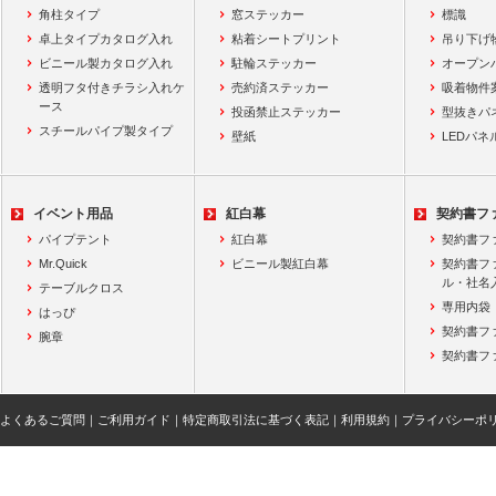
角柱タイプ
窓ステッカー
標識
卓上タイプカタログ入れ
粘着シートプリント
吊り下げ
ビニール製カタログ入れ
駐輪ステッカー
オープン
透明フタ付きチラシ入れケ
売約済ステッカー
吸着物件
ース
投函禁止ステッカー
型抜きパ
スチールパイプ製タイプ
壁紙
LEDパネ
イベント用品
紅白幕
契約書フ
パイプテント
紅白幕
契約書フ
Mr.Quick
ビニール製紅白幕
契約書フ
ル・社名
テーブルクロス
専用内袋
はっぴ
契約書フ
腕章
契約書フ
よくあるご質問
｜
ご利用ガイド
｜
特定商取引法に基づく表記
｜
利用規約
｜
プライバシーポ