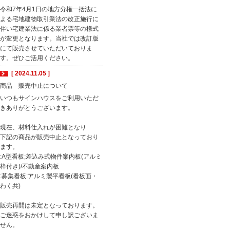
令和7年4月1日の地方分権一括法に
よる宅地建物取引業法の改正施行に
伴い宅建業法に係る業者票等の様式
が変更となります。当社では改訂版
にて販売させていただいておりま
す。ぜひご活用ください。
[ 2024.11.05 ]
商品 販売中止について
いつもサインハウスをご利用いただ
きありがとうございます。
現在、材料仕入れが困難となり
下記の商品が販売中止となっており
ます。
:A型看板;差込み式物件案内板(アルミ
枠付き)/不動産案内板
:募集看板:アルミ製平看板(看板面・
わく共)
販売再開は未定となっております。
ご迷惑をおかけして申し訳ございま
せん。