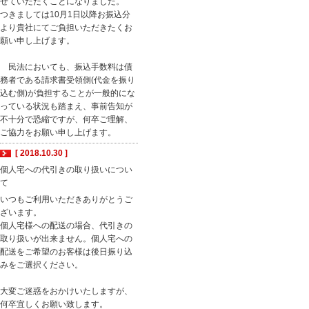
せていただくことになりました。
つきましては10月1日以降お振込分
より貴社にてご負担いただきたくお
願い申し上げます。
民法においても、振込手数料は債
務者である請求書受領側(代金を振り
込む側)が負担することが一般的にな
っている状況も踏まえ、事前告知が
不十分で恐縮ですが、何卒ご理解、
ご協力をお願い申し上げます。
[ 2018.10.30 ]
個人宅への代引きの取り扱いについ
て
いつもご利用いただきありがとうご
ざいます。
個人宅様への配送の場合、代引きの
取り扱いが出来ません。個人宅への
配送をご希望のお客様は後日振り込
みをご選択ください。
大変ご迷惑をおかけいたしますが、
何卒宜しくお願い致します。