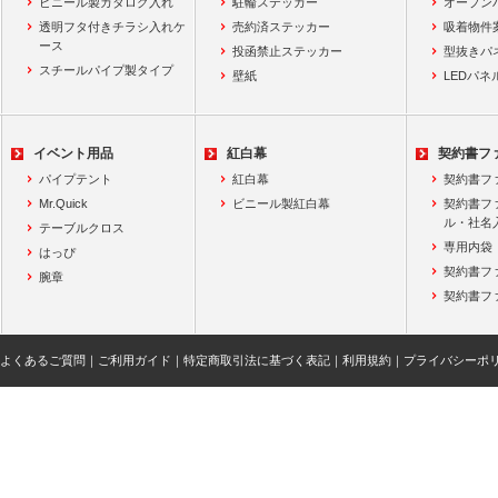
ビニール製カタログ入れ
駐輪ステッカー
オープン
透明フタ付きチラシ入れケ
売約済ステッカー
吸着物件
ース
投函禁止ステッカー
型抜きパ
スチールパイプ製タイプ
壁紙
LEDパネ
イベント用品
紅白幕
契約書フ
パイプテント
紅白幕
契約書フ
Mr.Quick
ビニール製紅白幕
契約書フ
ル・社名
テーブルクロス
専用内袋
はっぴ
契約書フ
腕章
契約書フ
よくあるご質問
｜
ご利用ガイド
｜
特定商取引法に基づく表記
｜
利用規約
｜
プライバシーポ