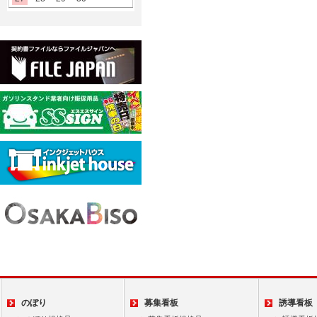
のぼり
募集看板
誘導看板