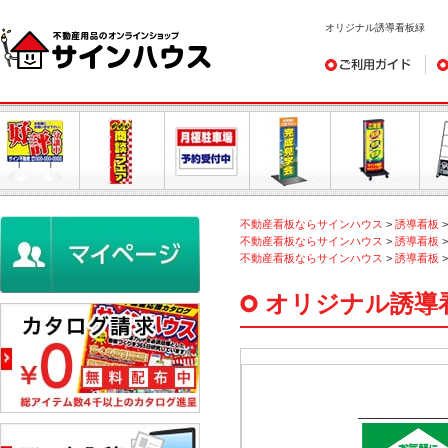
オリジナル誘導看板緑
ご利用ガイド
デ
不動産看板ならサインハウス
>
誘導看板
不動産看板ならサインハウス
>
誘導看板
不動産看板ならサインハウス
>
誘導看板
オリジナル誘導