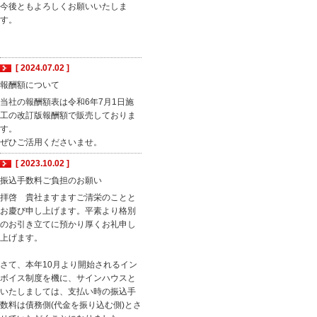
今後ともよろしくお願いいたしま
す。
[ 2024.07.02 ]
報酬額について
当社の報酬額表は令和6年7月1日施
工の改訂版報酬額で販売しておりま
す。
ぜひご活用くださいませ。
[ 2023.10.02 ]
振込手数料ご負担のお願い
拝啓 貴社ますますご清栄のことと
お慶び申し上げます。平素より格別
のお引き立てに預かり厚くお礼申し
上げます。
さて、本年10月より開始されるイン
ボイス制度を機に、サインハウスと
いたしましては、支払い時の振込手
数料は債務側(代金を振り込む側)とさ