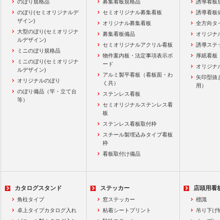
のぼり規格品
募集看板規格品
誘導看板
のぼり(セミオリジナルデ
セミオリジナル募集看板
誘導看板
ザイン)
オリジナル募集看板
全方向タ
大型のぼり(セミオリジナ
募集看板備品
オリジナ
ルデザイン)
セミオリジナルアクリル看板
誘導ステ
ミニのぼり規格品
物件案内板・法定事項表示ボ
厚紙看板
ミニのぼり(セミオリジナ
ード
オリジナ
ルデザイン)
アルミ製平看板（看板面・わ
矢印型抜
オリジナルのぼり
く共）
用）
のぼり備品（竿・立て台
ステンレス看板
等）
セミオリジナルステンレス看
板
ステンレス看板取付枠
スチール製埋込みタイプ看板
枠
看板取付け備品
カタログスタンド
ステッカー
店頭用看
角柱タイプ
窓ステッカー
標識
卓上タイプカタログ入れ
粘着シートプリント
吊り下げ