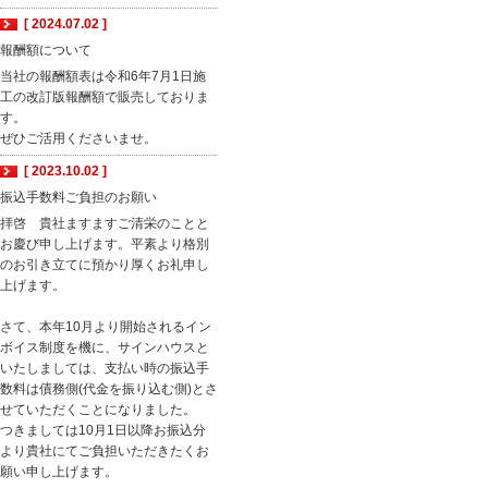
[ 2024.07.02 ]
報酬額について
当社の報酬額表は令和6年7月1日施
工の改訂版報酬額で販売しておりま
す。
ぜひご活用くださいませ。
[ 2023.10.02 ]
振込手数料ご負担のお願い
拝啓 貴社ますますご清栄のことと
お慶び申し上げます。平素より格別
のお引き立てに預かり厚くお礼申し
上げます。
さて、本年10月より開始されるイン
ボイス制度を機に、サインハウスと
いたしましては、支払い時の振込手
数料は債務側(代金を振り込む側)とさ
せていただくことになりました。
つきましては10月1日以降お振込分
より貴社にてご負担いただきたくお
願い申し上げます。