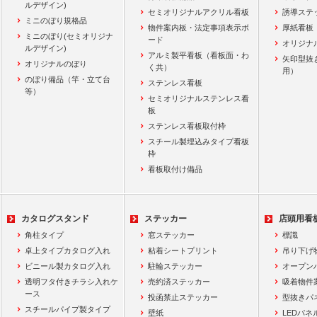
ルデザイン)
セミオリジナルアクリル看板
誘導ステ
ミニのぼり規格品
物件案内板・法定事項表示ボ
厚紙看板
ミニのぼり(セミオリジナ
ード
オリジナ
ルデザイン)
アルミ製平看板（看板面・わ
矢印型抜
オリジナルのぼり
く共）
用）
のぼり備品（竿・立て台
ステンレス看板
等）
セミオリジナルステンレス看
板
ステンレス看板取付枠
スチール製埋込みタイプ看板
枠
看板取付け備品
カタログスタンド
ステッカー
店頭用看
角柱タイプ
窓ステッカー
標識
卓上タイプカタログ入れ
粘着シートプリント
吊り下げ
ビニール製カタログ入れ
駐輪ステッカー
オープン
透明フタ付きチラシ入れケ
売約済ステッカー
吸着物件
ース
投函禁止ステッカー
型抜きパ
スチールパイプ製タイプ
壁紙
LEDパネ