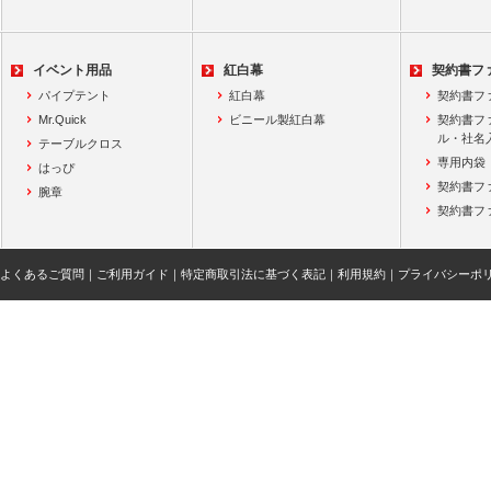
イベント用品
紅白幕
契約書フ
パイプテント
紅白幕
契約書フ
Mr.Quick
ビニール製紅白幕
契約書フ
ル・社名
テーブルクロス
専用内袋
はっぴ
契約書フ
腕章
契約書フ
よくあるご質問
｜
ご利用ガイド
｜
特定商取引法に基づく表記
｜
利用規約
｜
プライバシーポ