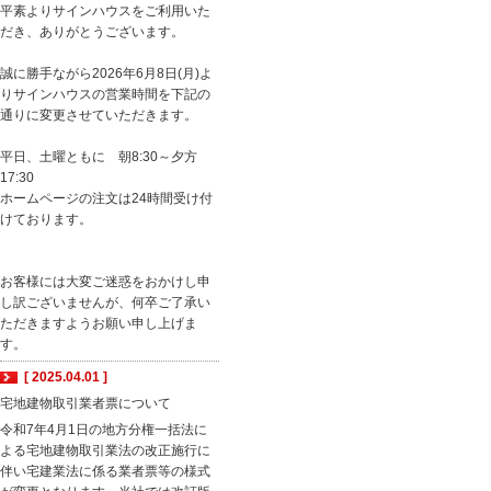
平素よりサインハウスをご利用いた
だき、ありがとうございます。
誠に勝手ながら2026年6月8日(月)よ
りサインハウスの営業時間を下記の
通りに変更させていただきます。
平日、土曜ともに 朝8:30～夕方
17:30
ホームページの注文は24時間受け付
けております。
お客様には大変ご迷惑をおかけし申
し訳ございませんが、何卒ご了承い
ただきますようお願い申し上げま
す。
[ 2025.04.01 ]
宅地建物取引業者票について
令和7年4月1日の地方分権一括法に
よる宅地建物取引業法の改正施行に
伴い宅建業法に係る業者票等の様式