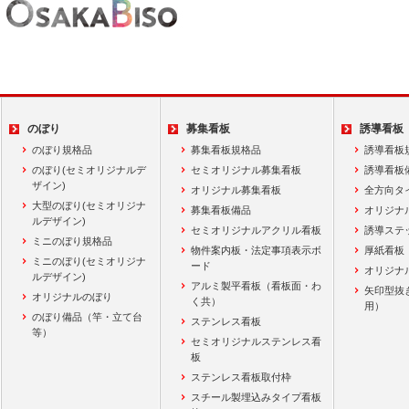
のぼり
募集看板
誘導看板
のぼり規格品
募集看板規格品
誘導看板
のぼり(セミオリジナルデ
セミオリジナル募集看板
誘導看板
ザイン)
オリジナル募集看板
全方向タ
大型のぼり(セミオリジナ
募集看板備品
オリジナ
ルデザイン)
セミオリジナルアクリル看板
誘導ステ
ミニのぼり規格品
物件案内板・法定事項表示ボ
厚紙看板
ミニのぼり(セミオリジナ
ード
オリジナ
ルデザイン)
アルミ製平看板（看板面・わ
矢印型抜
オリジナルのぼり
く共）
用）
のぼり備品（竿・立て台
ステンレス看板
等）
セミオリジナルステンレス看
板
ステンレス看板取付枠
スチール製埋込みタイプ看板