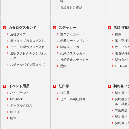
枠
看板取付け備品
カタログスタンド
ステッカー
店頭用看
角柱タイプ
窓ステッカー
標識
卓上タイプカタログ入れ
粘着シートプリント
吊り下げ
ビニール製カタログ入れ
駐輪ステッカー
オープン
透明フタ付きチラシ入れケ
売約済ステッカー
吸着物件
ース
投函禁止ステッカー
型抜きパ
スチールパイプ製タイプ
壁紙
LEDパネ
イベント用品
紅白幕
契約書フ
パイプテント
紅白幕
契約書フ
Mr.Quick
ビニール製紅白幕
契約書フ
ル・社名
テーブルクロス
専用内袋
はっぴ
契約書フ
腕章
契約書フ