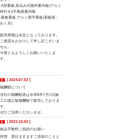
:A型看板;差込み式物件案内板(アルミ
枠付き)/不動産案内板
:募集看板:アルミ製平看板(看板面・
わく共)
販売再開は未定となっております。
ご迷惑をおかけして申し訳ございま
せん。
今後ともよろしくお願いいたしま
す。
[ 2024.07.02 ]
報酬額について
当社の報酬額表は令和6年7月1日施
工の改訂版報酬額で販売しておりま
す。
ぜひご活用くださいませ。
[ 2023.10.02 ]
振込手数料ご負担のお願い
拝啓 貴社ますますご清栄のことと