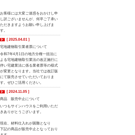
お客様には大変ご迷惑をおかけし申
し訳ございませんが、何卒ご了承い
ただきますようお願い申し上げま
す。
[ 2025.04.01 ]
宅地建物取引業者票について
令和7年4月1日の地方分権一括法に
よる宅地建物取引業法の改正施行に
伴い宅建業法に係る業者票等の様式
が変更となります。当社では改訂版
にて販売させていただいておりま
す。ぜひご活用ください。
[ 2024.11.05 ]
商品 販売中止について
いつもサインハウスをご利用いただ
きありがとうございます。
現在、材料仕入れが困難となり
下記の商品が販売中止となっており
ます。