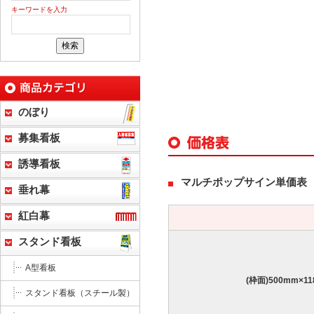
キーワードを入力
のぼり
募集看板
誘導看板
マルチポップサイン単価表
垂れ幕
紅白幕
スタンド看板
A型看板
(枠面)500mm×1
スタンド看板（スチール製）