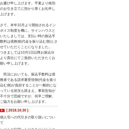
お慶び申し上げます。平素より格別
のお引き立てに預かり厚くお礼申し
上げます。
さて、本年10月より開始されるイン
ボイス制度を機に、サインハウスと
いたしましては、支払い時の振込手
数料は債務側(代金を振り込む側)とさ
せていただくことになりました。
つきましては10月1日以降お振込分
より貴社にてご負担いただきたくお
願い申し上げます。
民法においても、振込手数料は債
務者である請求書受領側(代金を振り
込む側)が負担することが一般的にな
っている状況も踏まえ、事前告知が
不十分で恐縮ですが、何卒ご理解、
ご協力をお願い申し上げます。
[ 2018.10.30 ]
個人宅への代引きの取り扱いについ
て