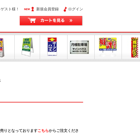
そゲスト様！
新規会員登録
ログイン
幕
売りとなっております
こちら
からご注文くださ