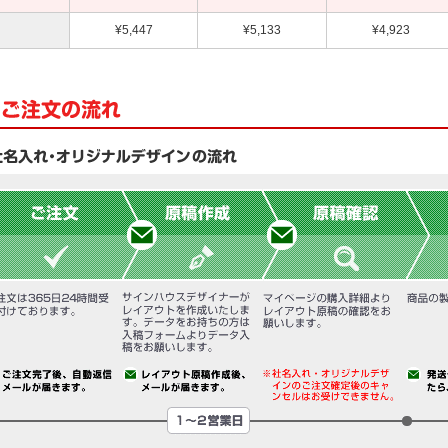
¥5,447
¥5,133
¥4,923