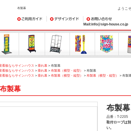
布製幕
ようこ
ご利用ガイド
デザインガイド
お問い合わせ
Mail:info@sign-house.co.jp
産看板ならサインハウス
>
垂れ幕
>
布製幕
産看板ならサインハウス
>
垂れ幕
>
布製幕（横型・縦型）
>
布製幕
産看板ならサインハウス
>
垂れ幕
>
布製幕（横型・縦型）
>
布製幕（横型・縦型）
>
布製
布製幕
布製幕
品番：
T-2205
取付ロープは別
い。