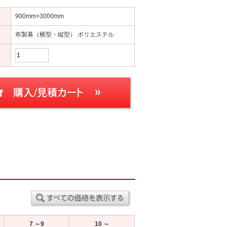
900mm×3000mm
布製幕（横型・縦型） ポリエステル
7 ～9
10 ～