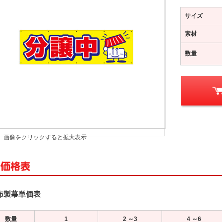
サイズ
素材
数量
画像をクリックすると拡大表示
布製幕単価表
数量
1
2 ～3
4 ～6