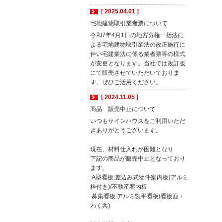
[ 2025.04.01 ]
宅地建物取引業者票について
令和7年4月1日の地方分権一括法に
よる宅地建物取引業法の改正施行に
伴い宅建業法に係る業者票等の様式
が変更となります。当社では改訂版
にて販売させていただいておりま
す。ぜひご活用ください。
[ 2024.11.05 ]
商品 販売中止について
いつもサインハウスをご利用いただ
きありがとうございます。
現在、材料仕入れが困難となり
下記の商品が販売中止となっており
ます。
:A型看板;差込み式物件案内板(アルミ
枠付き)/不動産案内板
:募集看板:アルミ製平看板(看板面・
わく共)