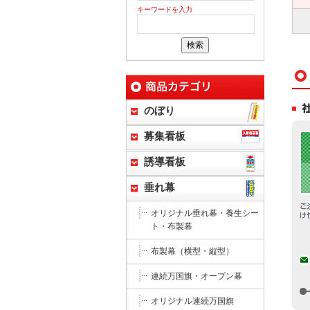
キーワードを入力
のぼり
募集看板
誘導看板
垂れ幕
オリジナル垂れ幕・養生シー
ト・布製幕
布製幕（横型・縦型）
連続万国旗・オープン幕
オリジナル連続万国旗