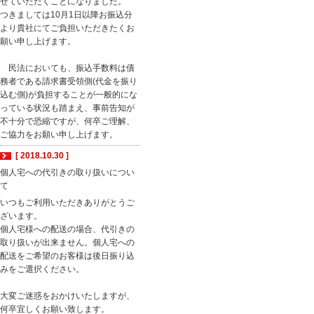
せていただくことになりました。
つきましては10月1日以降お振込分
より貴社にてご負担いただきたくお
願い申し上げます。
民法においても、振込手数料は債
務者である請求書受領側(代金を振り
込む側)が負担することが一般的にな
っている状況も踏まえ、事前告知が
不十分で恐縮ですが、何卒ご理解、
ご協力をお願い申し上げます。
[ 2018.10.30 ]
個人宅への代引きの取り扱いについ
て
いつもご利用いただきありがとうご
ざいます。
個人宅様への配送の場合、代引きの
取り扱いが出来ません。個人宅への
配送をご希望のお客様は後日振り込
みをご選択ください。
大変ご迷惑をおかけいたしますが、
何卒宜しくお願い致します。