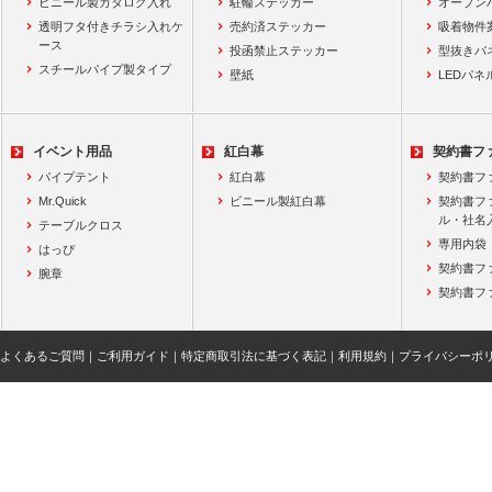
ビニール製カタログ入れ
駐輪ステッカー
オープン
透明フタ付きチラシ入れケ
売約済ステッカー
吸着物件
ース
投函禁止ステッカー
型抜きパ
スチールパイプ製タイプ
壁紙
LEDパネ
イベント用品
紅白幕
契約書フ
パイプテント
紅白幕
契約書フ
Mr.Quick
ビニール製紅白幕
契約書フ
ル・社名
テーブルクロス
専用内袋
はっぴ
契約書フ
腕章
契約書フ
よくあるご質問
｜
ご利用ガイド
｜
特定商取引法に基づく表記
｜
利用規約
｜
プライバシーポ