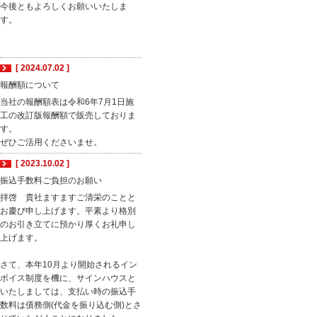
今後ともよろしくお願いいたしま
す。
[ 2024.07.02 ]
報酬額について
当社の報酬額表は令和6年7月1日施
工の改訂版報酬額で販売しておりま
す。
ぜひご活用くださいませ。
[ 2023.10.02 ]
振込手数料ご負担のお願い
拝啓 貴社ますますご清栄のことと
お慶び申し上げます。平素より格別
のお引き立てに預かり厚くお礼申し
上げます。
さて、本年10月より開始されるイン
ボイス制度を機に、サインハウスと
いたしましては、支払い時の振込手
数料は債務側(代金を振り込む側)とさ