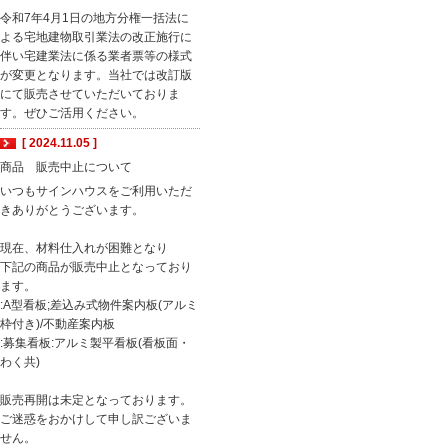
令和7年4月1日の地方分権一括法に
よる宅地建物取引業法の改正施行に
伴い宅建業法に係る業者票等の様式
が変更となります。当社では改訂版
にて販売させていただいておりま
す。ぜひご活用ください。
[ 2024.11.05 ]
商品 販売中止について
いつもサインハウスをご利用いただ
きありがとうございます。
現在、材料仕入れが困難となり
下記の商品が販売中止となっており
ます。
:A型看板;差込み式物件案内板(アルミ
枠付き)/不動産案内板
:募集看板:アルミ製平看板(看板面・
わく共)
販売再開は未定となっております。
ご迷惑をおかけして申し訳ございま
せん。