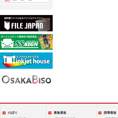
のぼり
募集看板
誘導看板