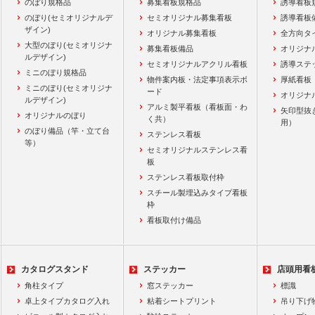
のぼり規格品
募集看板規格品
誘導看板
のぼり(セミオリジナルデ
セミオリジナル募集看板
誘導看板
ザイン)
オリジナル募集看板
全方向タ
大型のぼり(セミオリジナ
募集看板備品
オリジナ
ルデザイン)
セミオリジナルアクリル看板
誘導ステ
ミニのぼり規格品
物件案内板・法定事項表示ボ
厚紙看板
ミニのぼり(セミオリジナ
ード
オリジナ
ルデザイン)
アルミ製平看板（看板面・わ
矢印型抜
オリジナルのぼり
く共）
用）
のぼり備品（竿・立て台
ステンレス看板
等）
セミオリジナルステンレス看
板
ステンレス看板取付枠
スチール製埋込みタイプ看板
枠
看板取付け備品
カタログスタンド
ステッカー
店頭用看
角柱タイプ
窓ステッカー
標識
卓上タイプカタログ入れ
粘着シートプリント
吊り下げ